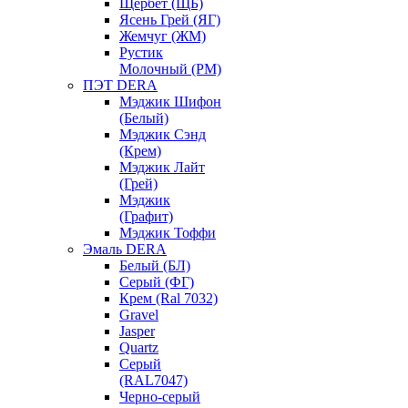
Щербет (ЩБ)
Ясень Грей (ЯГ)
Жемчуг (ЖМ)
Рустик
Молочный (РМ)
ПЭТ DERA
Мэджик Шифон
(Белый)
Мэджик Сэнд
(Крем)
Мэджик Лайт
(Грей)
Мэджик
(Графит)
Мэджик Тоффи
Эмаль DERA
Белый (БЛ)
Серый (ФГ)
Крем (Ral 7032)
Gravel
Jasper
Quartz
Серый
(RAL7047)
Черно-серый