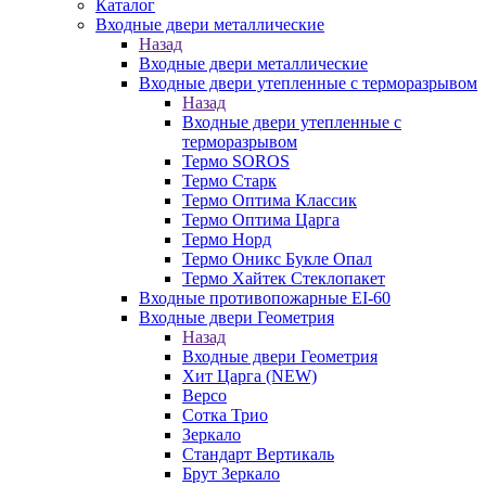
Каталог
Входные двери металлические
Назад
Входные двери металлические
Входные двери утепленные с терморазрывом
Назад
Входные двери утепленные с
терморазрывом
Термо SOROS
Термо Старк
Термо Оптима Классик
Термо Оптима Царга
Термо Норд
Термо Оникс Букле Опал
Термо Хайтек Стеклопакет
Входные противопожарные EI-60
Входные двери Геометрия
Назад
Входные двери Геометрия
Хит Царга (NEW)
Версо
Сотка Трио
Зеркало
Стандарт Вертикаль
Брут Зеркало