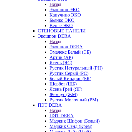
Назад
Экошпон ЭКО
Капучино ЭКО
Бьянко ЭКО
Венге ЭКО
СТЕНОВЫЕ ПАНЕЛИ
Экошпон DERA
Назад
Экошпон DERA
Эмалекс Белый (ЭБ)
Артик (АР)
Ясень (ЯС)
Рустик Натуральный (РН)
Рустик Серый (РС)
Белый Кипарис (БК)
Щербет (ЩБ)
Ясень Грей (ЯГ)
Жемчуг (ЖМ)
Рустик Молочный (РМ)
ПЭТ DERA
Назад
ПЭТ DERA
Мэджик Шифон (Белый)
Мэджик Сэнд (Крем)
Мэджик Лайт (Грей)