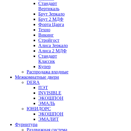
Стандарт
Вертикаль
Брут Зеркало
Брут 2 МДФ
Форта Царга
Техно
Викинг
Стройгост
Алиса Зеркало
Алиса 2 МДФ
Стандарт
Классик
Купер
Распродажа входные
Межкомнатные двери
DERA
ПЭТ
INVISIBLE
ЭКОШПОН
ЭМАЛЬ
ЮНИДОРС
ЭКОШПОН
ЭМАЛИТ
Фурнитура
Раздвижная система