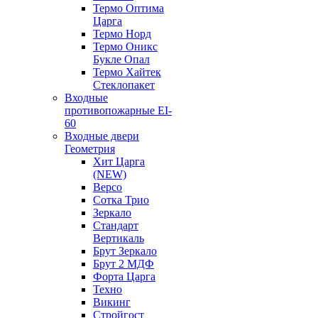
Термо Оптима
Царга
Термо Норд
Термо Оникс
Букле Опал
Термо Хайтек
Стеклопакет
Входные
противопожарные EI-
60
Входные двери
Геометрия
Хит Царга
(NEW)
Версо
Сотка Трио
Зеркало
Стандарт
Вертикаль
Брут Зеркало
Брут 2 МДФ
Форта Царга
Техно
Викинг
Стройгост