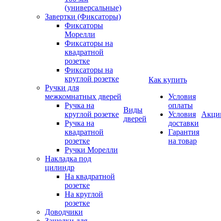
(универсальные)
Завертки (Фиксаторы)
Фиксаторы
Морелли
Фиксаторы на
квадратной
розетке
Фиксаторы на
круглой розетке
Как купить
Ручки для
межкомнатных дверей
Условия
Ручка на
оплаты
Виды
круглой розетке
Условия
Акци
дверей
Ручка на
доставки
квадратной
Гарантия
розетке
на товар
Ручки Морелли
Накладка под
цилиндр
На квадратной
розетке
На круглой
розетке
Доводчики
Защелки для