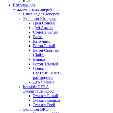
Ещё
Погонаж для
межкомнатных дверей
Шпонка для доборов
Экошпон Юнидорс
Грей Сонома
Дуб Аляска
Сонома Белый
Венге
Капучино
Бетон Белый
Бетон Светлый
(Лайт)
Бьянко
Бетон Темный
Сонома
Светлый (Лайт)
распродажа
Дуб Сонома
Invisible DERA
Эмалит Юнидорс
Эмалит Белый
Эмалит Ваниль
Эмалит Грей
Экошпон ЭКО