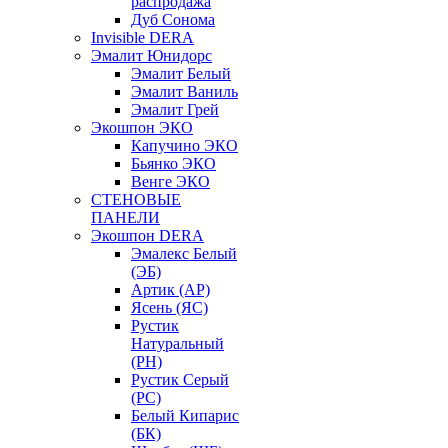
распродажа
Дуб Сонома
Invisible DERA
Эмалит Юнидорс
Эмалит Белый
Эмалит Ваниль
Эмалит Грей
Экошпон ЭКО
Капучино ЭКО
Бьянко ЭКО
Венге ЭКО
СТЕНОВЫЕ
ПАНЕЛИ
Экошпон DERA
Эмалекс Белый
(ЭБ)
Артик (АР)
Ясень (ЯС)
Рустик
Натуральный
(РН)
Рустик Серый
(РС)
Белый Кипарис
(БК)