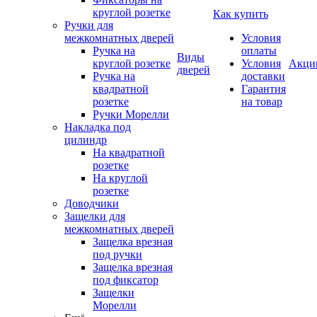
круглой розетке
Как купить
Ручки для
межкомнатных дверей
Условия
Ручка на
оплаты
Виды
круглой розетке
Условия
Акци
дверей
Ручка на
доставки
квадратной
Гарантия
розетке
на товар
Ручки Морелли
Накладка под
цилиндр
На квадратной
розетке
На круглой
розетке
Доводчики
Защелки для
межкомнатных дверей
Защелка врезная
под ручки
Защелка врезная
под фиксатор
Защелки
Морелли