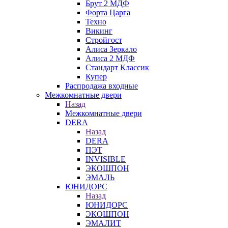
Брут 2 МДФ
Форта Царга
Техно
Викинг
Стройгост
Алиса Зеркало
Алиса 2 МДФ
Стандарт Классик
Купер
Распродажа входные
Межкомнатные двери
Назад
Межкомнатные двери
DERA
Назад
DERA
ПЭТ
INVISIBLE
ЭКОШПОН
ЭМАЛЬ
ЮНИДОРС
Назад
ЮНИДОРС
ЭКОШПОН
ЭМАЛИТ