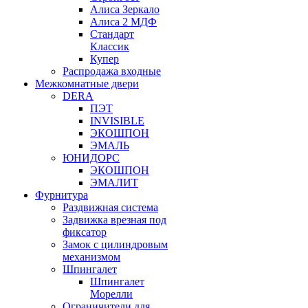
Алиса Зеркало
Алиса 2 МДФ
Стандарт
Классик
Купер
Распродажа входные
Межкомнатные двери
DERA
ПЭТ
INVISIBLE
ЭКОШПОН
ЭМАЛЬ
ЮНИДОРС
ЭКОШПОН
ЭМАЛИТ
Фурнитура
Раздвижная система
Задвижка врезная под
фиксатор
Замок с цилиндровым
механизмом
Шпингалет
Шпингалет
Морелли
Ограничители для