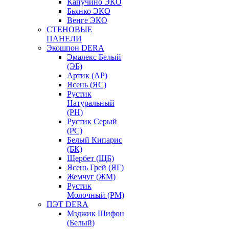
Капучино ЭКО
Бьянко ЭКО
Венге ЭКО
СТЕНОВЫЕ
ПАНЕЛИ
Экошпон DERA
Эмалекс Белый
(ЭБ)
Артик (АР)
Ясень (ЯС)
Рустик
Натуральный
(РН)
Рустик Серый
(РС)
Белый Кипарис
(БК)
Щербет (ЩБ)
Ясень Грей (ЯГ)
Жемчуг (ЖМ)
Рустик
Молочный (РМ)
ПЭТ DERA
Мэджик Шифон
(Белый)