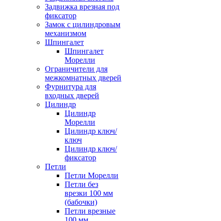
Задвижка врезная под
фиксатор
Замок с цилиндровым
механизмом
Шпингалет
Шпингалет
Морелли
Ограничители для
межкомнатных дверей
Фурнитура для
входных дверей
Цилиндр
Цилиндр
Морелли
Цилиндр ключ/
ключ
Цилиндр ключ/
фиксатор
Петли
Петли Морелли
Петли без
врезки 100 мм
(бабочки)
Петли врезные
100 мм