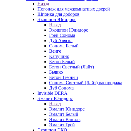
Назад
Погонаж для межкомнатных дверей
Шпонка для доборов
Экошпон Юнидорс
Назад
Экошпон Юнидорс
Грей Сонома
Дуб Аляска
Сонома Белый
Венге
Капучино
Бетон Белый
Бетон Светлый (Лайт)
Бьянко
Бетон Темный
Сонома Светлый (Лайт) распродажа
Дуб Сонома
Invisible DERA
Эмалит Юнидорс
Назад
Эмалит Юнидорс
Эмалит Белый
Эмалит Ваниль
Эмалит Грей
Экошпон ЭКО