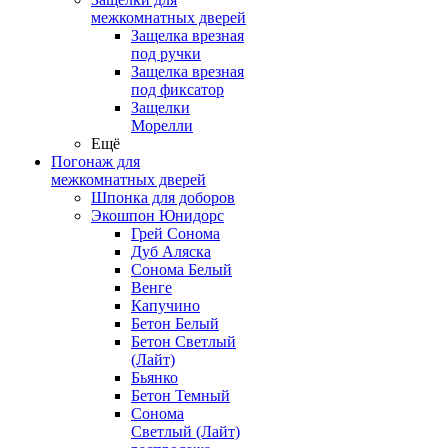
межкомнатных дверей
Защелка врезная
под ручки
Защелка врезная
под фиксатор
Защелки
Морелли
Ещё
Погонаж для
межкомнатных дверей
Шпонка для доборов
Экошпон Юнидорс
Грей Сонома
Дуб Аляска
Сонома Белый
Венге
Капучино
Бетон Белый
Бетон Светлый
(Лайт)
Бьянко
Бетон Темный
Сонома
Светлый (Лайт)