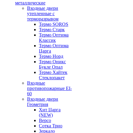
металлические
Входные двери
утепленные с
терморазрывом
Термо SOROS
Термо Старк
Термо Оптима
Классик
Термо Оптима
Царга
Термо Норд
Термо Оникс
Букле Опал
Термо Хайтек
Стеклопакет
Входные
противопожарные EI-
60
Входные двери
Геометрия
Хит Царга
(NEW)
Версо
Сотка Трио
Зеркало