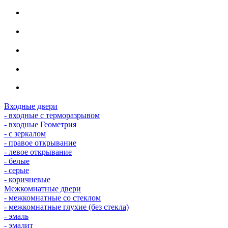
Входные двери
- входные с терморазрывом
- входные Геометрия
- с зеркалом
- правое открывание
- левое открывание
- белые
- серые
- коричневые
Межкомнатные двери
- межкомнатные со стеклом
- межкомнатные глухие (без стекла)
- эмаль
- эмалит