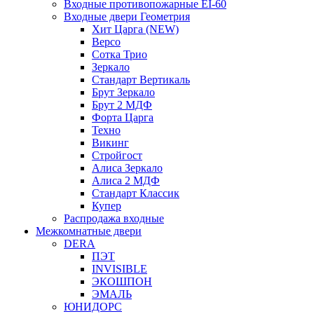
Входные противопожарные EI-60
Входные двери Геометрия
Хит Царга (NEW)
Версо
Сотка Трио
Зеркало
Стандарт Вертикаль
Брут Зеркало
Брут 2 МДФ
Форта Царга
Техно
Викинг
Стройгост
Алиса Зеркало
Алиса 2 МДФ
Стандарт Классик
Купер
Распродажа входные
Межкомнатные двери
DERA
ПЭТ
INVISIBLE
ЭКОШПОН
ЭМАЛЬ
ЮНИДОРС