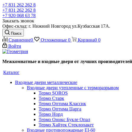
+7 831 262 262 8
+7 831 262 262 8
+7 920 068 63 78
Заказать звонок
Офис-склад: г. Нижний Новгород ул.Кузбасская 17А.
Поиск
Сравнение
0
Отложенные
0
Корзина
0
0
Войти
Межкомнатные и входные двери от лучших производителей
Каталог
Входные двери металлические
Входные двери утепленные с терморазрывом
Термо SOROS
Термо Старк
Термо Оптима Классик
Термо Оптима Царга
Термо Норд
Термо Оникс Букле Опал
Термо Хайтек Стеклопакет
Входные противопожарные EI-60