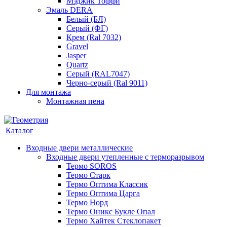
Мэджик Тоффи
Эмаль DERA
Белый (БЛ)
Серый (ФГ)
Крем (Ral 7032)
Gravel
Jasper
Quartz
Серый (RAL7047)
Черно-серый (Ral 9011)
Для монтажа
Монтажная пена
Каталог
Входные двери металлические
Входные двери утепленные с терморазрывом
Термо SOROS
Термо Старк
Термо Оптима Классик
Термо Оптима Царга
Термо Норд
Термо Оникс Букле Опал
Термо Хайтек Стеклопакет