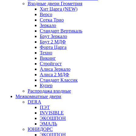
Входные двери Геометрия
Хит Царга (NEW)
Версо
Сотка Трио
Зеркало
Стандарт Вертикаль
Брут Зеркало
Брут 2 МДФ
Форта Царга
Техно
Викинг
Стройгост
Алиса Зеркало
Алиса 2 МДФ
Стандарт Классик
Купер
Распродажа входные
Межкомнатные двери
DERA
ПЭТ
INVISIBLE
ЭКОШПОН
ЭМАЛЬ
ЮНИДОРС
ЭКОШПОН