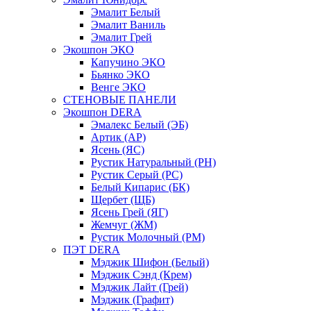
Эмалит Белый
Эмалит Ваниль
Эмалит Грей
Экошпон ЭКО
Капучино ЭКО
Бьянко ЭКО
Венге ЭКО
СТЕНОВЫЕ ПАНЕЛИ
Экошпон DERA
Эмалекс Белый (ЭБ)
Артик (АР)
Ясень (ЯС)
Рустик Натуральный (РН)
Рустик Серый (РС)
Белый Кипарис (БК)
Щербет (ЩБ)
Ясень Грей (ЯГ)
Жемчуг (ЖМ)
Рустик Молочный (РМ)
ПЭТ DERA
Мэджик Шифон (Белый)
Мэджик Сэнд (Крем)
Мэджик Лайт (Грей)
Мэджик (Графит)