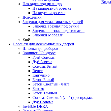
Виды
Накладка под цилиндр
На квадратной розетке
На круглой розетке
Доводчики
Защелки для межкомнатных дверей
Защелка врезная под ручки
Защелка врезная под фиксатор
Защелки Морелли
Ещё
Погонаж для межкомнатных дверей
Шпонка для доборов
Экошпон Юнидорс
Грей Сонома
Дуб Аляска
Сонома Белый
Венге
Капучино
Бетон Белый
Бетон Светлый (Лайт)
Бьянко
Бетон Темный
Сонома Светлый (Лайт) распродажа
Дуб Сонома
Invisible DERA
Эмалит Юнидорс