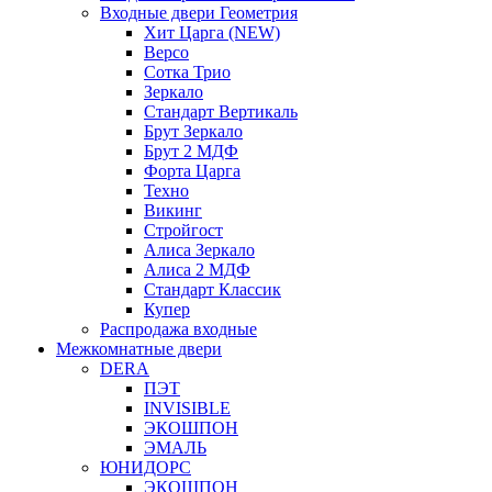
Входные двери Геометрия
Хит Царга (NEW)
Версо
Сотка Трио
Зеркало
Стандарт Вертикаль
Брут Зеркало
Брут 2 МДФ
Форта Царга
Техно
Викинг
Стройгост
Алиса Зеркало
Алиса 2 МДФ
Стандарт Классик
Купер
Распродажа входные
Межкомнатные двери
DERA
ПЭТ
INVISIBLE
ЭКОШПОН
ЭМАЛЬ
ЮНИДОРС
ЭКОШПОН