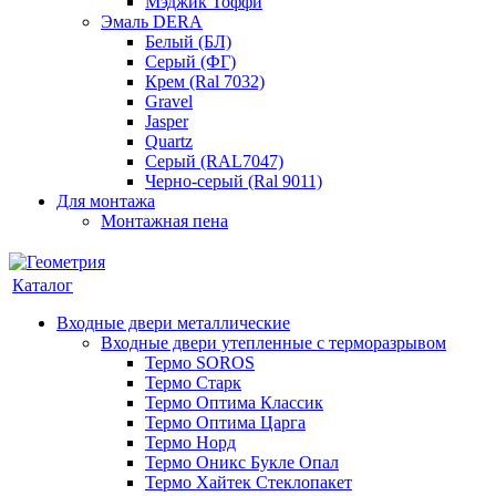
Мэджик Тоффи
Эмаль DERA
Белый (БЛ)
Серый (ФГ)
Крем (Ral 7032)
Gravel
Jasper
Quartz
Серый (RAL7047)
Черно-серый (Ral 9011)
Для монтажа
Монтажная пена
Каталог
Входные двери металлические
Входные двери утепленные с терморазрывом
Термо SOROS
Термо Старк
Термо Оптима Классик
Термо Оптима Царга
Термо Норд
Термо Оникс Букле Опал
Термо Хайтек Стеклопакет