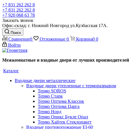
+7 831 262 262 8
+7 831 262 262 8
+7 920 068 63 78
Заказать звонок
Офис-склад: г. Нижний Новгород ул.Кузбасская 17А.
Поиск
Сравнение
0
Отложенные
0
Корзина
0
0
Войти
Межкомнатные и входные двери от лучших производителей
Каталог
Входные двери металлические
Входные двери утепленные с терморазрывом
Термо SOROS
Термо Старк
Термо Оптима Классик
Термо Оптима Царга
Термо Норд
Термо Оникс Букле Опал
Термо Хайтек Стеклопакет
Входные противопожарные EI-60