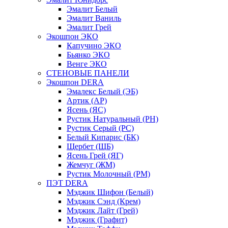
Эмалит Белый
Эмалит Ваниль
Эмалит Грей
Экошпон ЭКО
Капучино ЭКО
Бьянко ЭКО
Венге ЭКО
СТЕНОВЫЕ ПАНЕЛИ
Экошпон DERA
Эмалекс Белый (ЭБ)
Артик (АР)
Ясень (ЯС)
Рустик Натуральный (РН)
Рустик Серый (РС)
Белый Кипарис (БК)
Щербет (ЩБ)
Ясень Грей (ЯГ)
Жемчуг (ЖМ)
Рустик Молочный (РМ)
ПЭТ DERA
Мэджик Шифон (Белый)
Мэджик Сэнд (Крем)
Мэджик Лайт (Грей)
Мэджик (Графит)