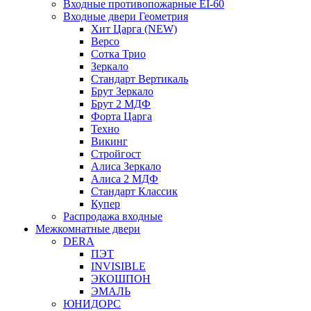
Входные противопожарные EI-60
Входные двери Геометрия
Хит Царга (NEW)
Версо
Сотка Трио
Зеркало
Стандарт Вертикаль
Брут Зеркало
Брут 2 МДФ
Форта Царга
Техно
Викинг
Стройгост
Алиса Зеркало
Алиса 2 МДФ
Стандарт Классик
Купер
Распродажа входные
Межкомнатные двери
DERA
ПЭТ
INVISIBLE
ЭКОШПОН
ЭМАЛЬ
ЮНИДОРС