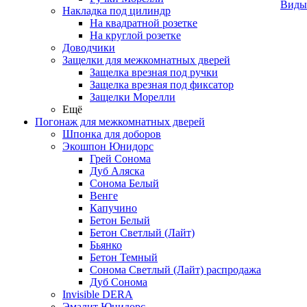
Виды
Накладка под цилиндр
На квадратной розетке
На круглой розетке
Доводчики
Защелки для межкомнатных дверей
Защелка врезная под ручки
Защелка врезная под фиксатор
Защелки Морелли
Ещё
Погонаж для межкомнатных дверей
Шпонка для доборов
Экошпон Юнидорс
Грей Сонома
Дуб Аляска
Сонома Белый
Венге
Капучино
Бетон Белый
Бетон Светлый (Лайт)
Бьянко
Бетон Темный
Сонома Светлый (Лайт) распродажа
Дуб Сонома
Invisible DERA
Эмалит Юнидорс