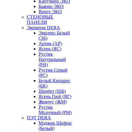
Капучино ЭКО
Бьянко ЭКО
Венге ЭКО
СТЕНОВЫЕ
ПАНЕЛИ
Экошпон DERA
Эмалекс Белый
(ЭБ)
Артик (АР)
Ясень (ЯС)
Рустик
Натуральный
(РН)
Рустик Серый
(РС)
Белый Кипарис
(БК)
Щербет (ЩБ)
Ясень Грей (ЯГ)
Жемчуг (ЖМ)
Рустик
Молочный (РМ)
ПЭТ DERA
Мэджик Шифон
(Белый)