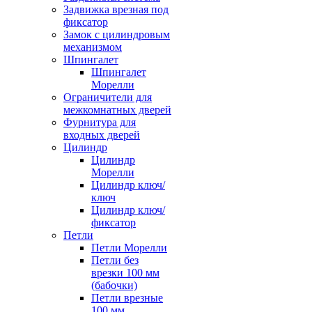
Задвижка врезная под
фиксатор
Замок с цилиндровым
механизмом
Шпингалет
Шпингалет
Морелли
Ограничители для
межкомнатных дверей
Фурнитура для
входных дверей
Цилиндр
Цилиндр
Морелли
Цилиндр ключ/
ключ
Цилиндр ключ/
фиксатор
Петли
Петли Морелли
Петли без
врезки 100 мм
(бабочки)
Петли врезные
100 мм