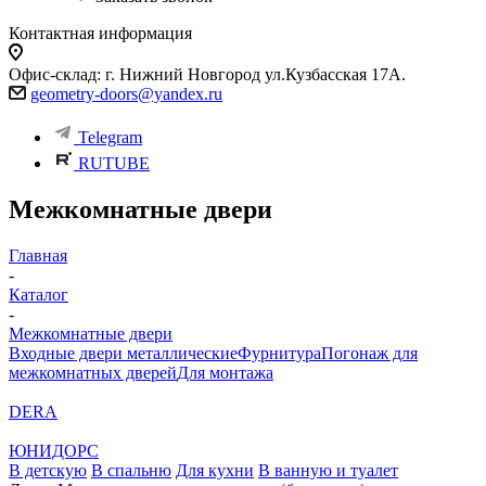
Контактная информация
Офис-склад: г. Нижний Новгород ул.Кузбасская 17А.
geometry-doors@yandex.ru
Telegram
RUTUBE
Межкомнатные двери
Главная
-
Каталог
-
Межкомнатные двери
Входные двери металлические
Фурнитура
Погонаж для
межкомнатных дверей
Для монтажа
DERA
ЮНИДОРС
В детскую
В спальню
Для кухни
В ванную и туалет