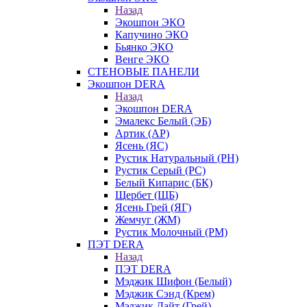
Назад
Экошпон ЭКО
Капучино ЭКО
Бьянко ЭКО
Венге ЭКО
СТЕНОВЫЕ ПАНЕЛИ
Экошпон DERA
Назад
Экошпон DERA
Эмалекс Белый (ЭБ)
Артик (АР)
Ясень (ЯС)
Рустик Натуральный (РН)
Рустик Серый (РС)
Белый Кипарис (БК)
Щербет (ЩБ)
Ясень Грей (ЯГ)
Жемчуг (ЖМ)
Рустик Молочный (РМ)
ПЭТ DERA
Назад
ПЭТ DERA
Мэджик Шифон (Белый)
Мэджик Сэнд (Крем)
Мэджик Лайт (Грей)