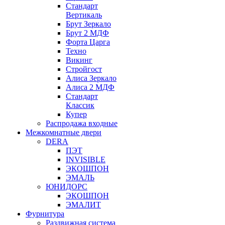
Стандарт
Вертикаль
Брут Зеркало
Брут 2 МДФ
Форта Царга
Техно
Викинг
Стройгост
Алиса Зеркало
Алиса 2 МДФ
Стандарт
Классик
Купер
Распродажа входные
Межкомнатные двери
DERA
ПЭТ
INVISIBLE
ЭКОШПОН
ЭМАЛЬ
ЮНИДОРС
ЭКОШПОН
ЭМАЛИТ
Фурнитура
Раздвижная система