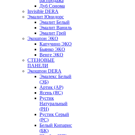
распродажа
Дуб Сонома
Invisible DERA
Эмалит Юнидорс
Эмалит Белый
Эмалит Ваниль
Эмалит Грей
Экошпон ЭКО
Капучино ЭКО
Бьянко ЭКО
Венге ЭКО
СТЕНОВЫЕ
ПАНЕЛИ
Экошпон DERA
Эмалекс Белый
(ЭБ)
Артик (АР)
Ясень (ЯС)
Рустик
Натуральный
(РН)
Рустик Серый
(РС)
Белый Кипарис
(БК)