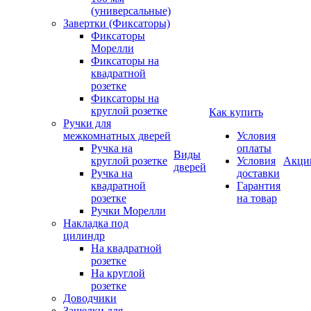
(универсальные)
Завертки (Фиксаторы)
Фиксаторы
Морелли
Фиксаторы на
квадратной
розетке
Фиксаторы на
круглой розетке
Как купить
Ручки для
межкомнатных дверей
Условия
Ручка на
оплаты
Виды
круглой розетке
Условия
Акци
дверей
Ручка на
доставки
квадратной
Гарантия
розетке
на товар
Ручки Морелли
Накладка под
цилиндр
На квадратной
розетке
На круглой
розетке
Доводчики
Защелки для