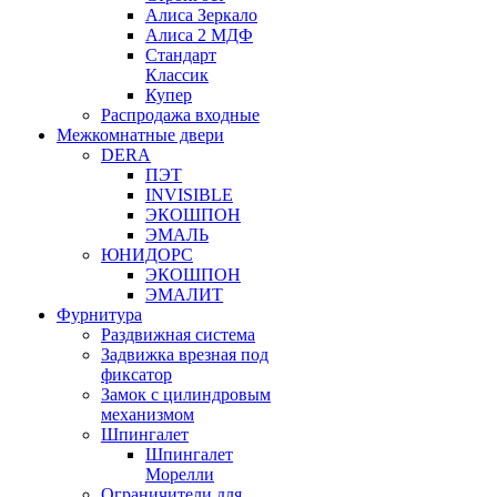
Алиса Зеркало
Алиса 2 МДФ
Стандарт
Классик
Купер
Распродажа входные
Межкомнатные двери
DERA
ПЭТ
INVISIBLE
ЭКОШПОН
ЭМАЛЬ
ЮНИДОРС
ЭКОШПОН
ЭМАЛИТ
Фурнитура
Раздвижная система
Задвижка врезная под
фиксатор
Замок с цилиндровым
механизмом
Шпингалет
Шпингалет
Морелли
Ограничители для