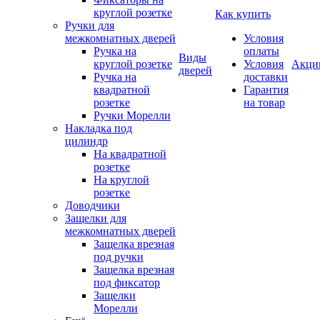
круглой розетке
Как купить
Ручки для
межкомнатных дверей
Условия
Ручка на
оплаты
Виды
круглой розетке
Условия
Акци
дверей
Ручка на
доставки
квадратной
Гарантия
розетке
на товар
Ручки Морелли
Накладка под
цилиндр
На квадратной
розетке
На круглой
розетке
Доводчики
Защелки для
межкомнатных дверей
Защелка врезная
под ручки
Защелка врезная
под фиксатор
Защелки
Морелли