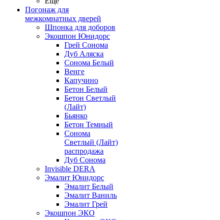
Ещё
Погонаж для
межкомнатных дверей
Шпонка для доборов
Экошпон Юнидорс
Грей Сонома
Дуб Аляска
Сонома Белый
Венге
Капучино
Бетон Белый
Бетон Светлый
(Лайт)
Бьянко
Бетон Темный
Сонома
Светлый (Лайт)
распродажа
Дуб Сонома
Invisible DERA
Эмалит Юнидорс
Эмалит Белый
Эмалит Ваниль
Эмалит Грей
Экошпон ЭКО