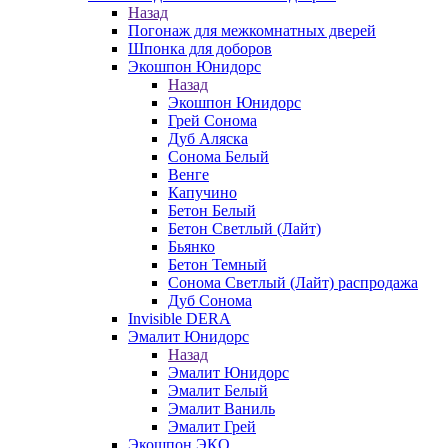
Назад
Погонаж для межкомнатных дверей
Шпонка для доборов
Экошпон Юнидорс
Назад
Экошпон Юнидорс
Грей Сонома
Дуб Аляска
Сонома Белый
Венге
Капучино
Бетон Белый
Бетон Светлый (Лайт)
Бьянко
Бетон Темный
Сонома Светлый (Лайт) распродажа
Дуб Сонома
Invisible DERA
Эмалит Юнидорс
Назад
Эмалит Юнидорс
Эмалит Белый
Эмалит Ваниль
Эмалит Грей
Экошпон ЭКО