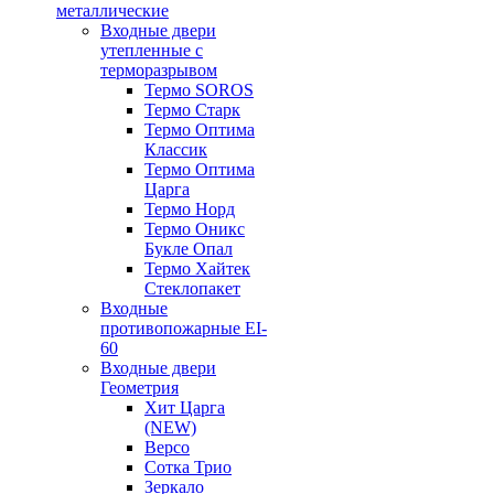
металлические
Входные двери
утепленные с
терморазрывом
Термо SOROS
Термо Старк
Термо Оптима
Классик
Термо Оптима
Царга
Термо Норд
Термо Оникс
Букле Опал
Термо Хайтек
Стеклопакет
Входные
противопожарные EI-
60
Входные двери
Геометрия
Хит Царга
(NEW)
Версо
Сотка Трио
Зеркало