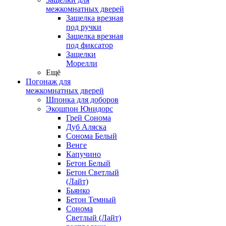
межкомнатных дверей
Защелка врезная
под ручки
Защелка врезная
под фиксатор
Защелки
Морелли
Ещё
Погонаж для
межкомнатных дверей
Шпонка для доборов
Экошпон Юнидорс
Грей Сонома
Дуб Аляска
Сонома Белый
Венге
Капучино
Бетон Белый
Бетон Светлый
(Лайт)
Бьянко
Бетон Темный
Сонома
Светлый (Лайт)