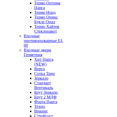
Термо Оптима
Царга
Термо Норд
Термо Оникс
Букле Опал
Термо Хайтек
Стеклопакет
Входные
противопожарные EI-
60
Входные двери
Геометрия
Хит Царга
(NEW)
Версо
Сотка Трио
Зеркало
Стандарт
Вертикаль
Брут Зеркало
Брут 2 МДФ
Форта Царга
Техно
Викинг
Стройгост