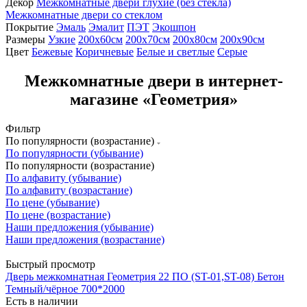
Декор
Межкомнатные двери глухие (без стекла)
Межкомнатные двери со стеклом
Покрытие
Эмаль
Эмалит
ПЭТ
Экошпон
Размеры
Узкие
200x60см
200x70см
200х80см
200х90см
Цвет
Бежевые
Коричневые
Белые и светлые
Серые
Межкомнатные двери в интернет-
магазине «Геометрия»
Фильтр
По популярности (возрастание)
По популярности (убывание)
По популярности (возрастание)
По алфавиту (убывание)
По алфавиту (возрастание)
По цене (убывание)
По цене (возрастание)
Наши предложения (убывание)
Наши предложения (возрастание)
Быстрый просмотр
Дверь межкомнатная Геометрия 22 ПО (ST-01,ST-08) Бетон
Темный/чёрное 700*2000
Есть в наличии