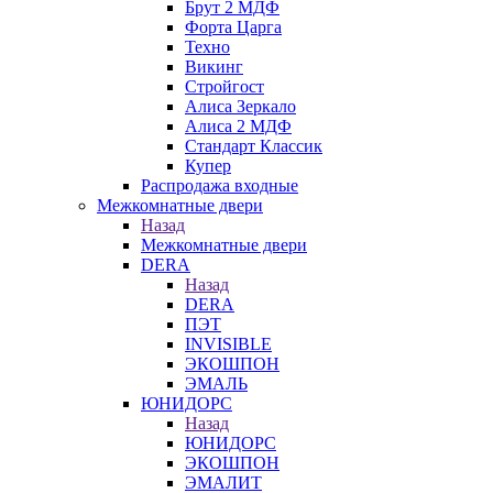
Брут 2 МДФ
Форта Царга
Техно
Викинг
Стройгост
Алиса Зеркало
Алиса 2 МДФ
Стандарт Классик
Купер
Распродажа входные
Межкомнатные двери
Назад
Межкомнатные двери
DERA
Назад
DERA
ПЭТ
INVISIBLE
ЭКОШПОН
ЭМАЛЬ
ЮНИДОРС
Назад
ЮНИДОРС
ЭКОШПОН
ЭМАЛИТ