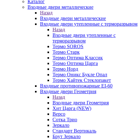
Каталог
Входные двери металлические
Назад
Входные двери металлические
Входные двери утепленные с терморазрывом
Назад
Входные двери утепленные с
терморазрывом
Термо SOROS
Термо Старк
Термо Оптима Классик
Термо Оптима Царга
Термо Норд
Термо Оникс Букле Опал
Термо Хайтек Стеклопакет
Входные противопожарные EI-60
Входные двери Геометрия
Назад
Входные двери Геометрия
Хит Царга (NEW)
Версо
Сотка Трио
Зеркало
Стандарт Вертикаль
Брут Зеркало