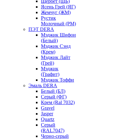
Щербет (ЩБ)
Ясень Грей (ЯГ)
Жемчуг (ЖМ)
Рустик
Молочный (РМ)
ПЭТ DERA
Мэджик Шифон
(Белый)
Мэджик Сэнд
(Крем)
Мэджик Лайт
(Грей)
Мэджик
(Графит)
Мэджик Тоффи
Эмаль DERA
Белый (БЛ)
Серый (ФГ)
Крем (Ral 7032)
Gravel
Jasper
Quartz
Серый
(RAL7047)
Черно-серый