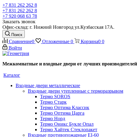
+7 831 262 262 8
+7 831 262 262 8
+7 920 068 63 78
Заказать звонок
Офис-склад: г. Нижний Новгород ул.Кузбасская 17А.
Поиск
Сравнение
0
Отложенные
0
Корзина
0
0
Войти
Межкомнатные и входные двери от лучших производителей
Каталог
Входные двери металлические
Входные двери утепленные с терморазрывом
Термо SOROS
Термо Старк
Термо Оптима Классик
Термо Оптима Царга
Термо Норд
Термо Оникс Букле Опал
Термо Хайтек Стеклопакет
Входные противопожарные EI-60