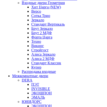
Входные двери Геометрия
Хит Царга (NEW)
Версо
Сотка Трио
Зеркало
Стандарт Вертикаль
Брут Зеркало
Брут 2 МДФ
Форта Царга
Техно
Викинг
Стройгост
Алиса Зеркало
Алиса 2 МДФ
Стандарт Классик
Купер
Распродажа входные
Межкомнатные двери
DERA
ПЭТ
INVISIBLE
ЭКОШПОН
ЭМАЛЬ
ЮНИДОРС
ЭКОШПОН