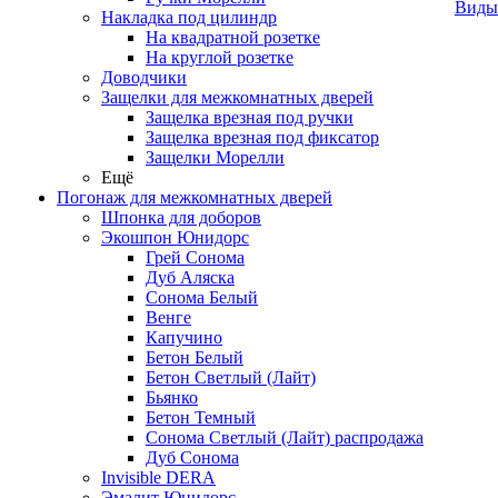
Виды
Накладка под цилиндр
На квадратной розетке
На круглой розетке
Доводчики
Защелки для межкомнатных дверей
Защелка врезная под ручки
Защелка врезная под фиксатор
Защелки Морелли
Ещё
Погонаж для межкомнатных дверей
Шпонка для доборов
Экошпон Юнидорс
Грей Сонома
Дуб Аляска
Сонома Белый
Венге
Капучино
Бетон Белый
Бетон Светлый (Лайт)
Бьянко
Бетон Темный
Сонома Светлый (Лайт) распродажа
Дуб Сонома
Invisible DERA
Эмалит Юнидорс