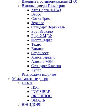
Входные противопожарные EI-60
Входные двери Геометрия
Хит Царга (NEW)
Версо
Сотка Трио
Зеркало
Стандарт Вертикаль
Брут Зеркало
Брут 2 МДФ
Форта Царга
Техно
Викинг
Стройгост
Алиса Зеркало
Алиса 2 МДФ
Стандарт Классик
Купер
Распродажа входные
Межкомнатные двери
DERA
ПЭТ
INVISIBLE
ЭКОШПОН
ЭМАЛЬ
ЮНИДОРС