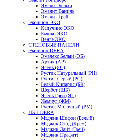
Эмалит Белый
Эмалит Ваниль
Эмалит Грей
Экошпон ЭКО
Капучино ЭКО
Бьянко ЭКО
Венге ЭКО
СТЕНОВЫЕ ПАНЕЛИ
Экошпон DERA
Эмалекс Белый (ЭБ)
Артик (АР)
Ясень (ЯС)
Рустик Натуральный (РН)
Рустик Серый (РС)
Белый Кипарис (БК)
Щербет (ЩБ)
Ясень Грей (ЯГ)
Жемчуг (ЖМ)
Рустик Молочный (РМ)
ПЭТ DERA
Мэджик Шифон (Белый)
Мэджик Сэнд (Крем)
Мэджик Лайт (Грей)
Мэджик (Графит)