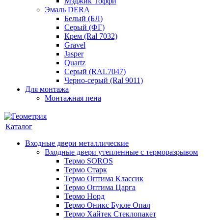
Мэджик Тоффи
Эмаль DERA
Белый (БЛ)
Серый (ФГ)
Крем (Ral 7032)
Gravel
Jasper
Quartz
Серый (RAL7047)
Черно-серый (Ral 9011)
Для монтажа
Монтажная пена
Каталог
Входные двери металлические
Входные двери утепленные с терморазрывом
Термо SOROS
Термо Старк
Термо Оптима Классик
Термо Оптима Царга
Термо Норд
Термо Оникс Букле Опал
Термо Хайтек Стеклопакет