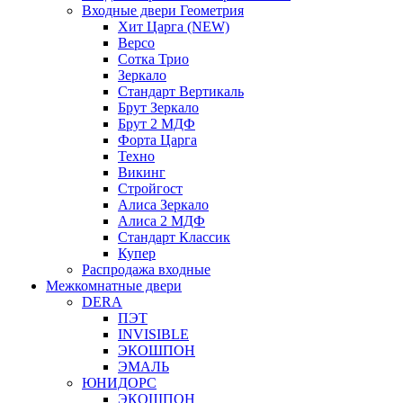
Входные двери Геометрия
Хит Царга (NEW)
Версо
Сотка Трио
Зеркало
Стандарт Вертикаль
Брут Зеркало
Брут 2 МДФ
Форта Царга
Техно
Викинг
Стройгост
Алиса Зеркало
Алиса 2 МДФ
Стандарт Классик
Купер
Распродажа входные
Межкомнатные двери
DERA
ПЭТ
INVISIBLE
ЭКОШПОН
ЭМАЛЬ
ЮНИДОРС
ЭКОШПОН