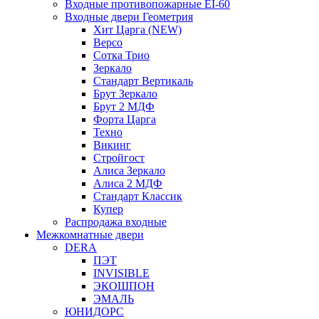
Входные противопожарные EI-60
Входные двери Геометрия
Хит Царга (NEW)
Версо
Сотка Трио
Зеркало
Стандарт Вертикаль
Брут Зеркало
Брут 2 МДФ
Форта Царга
Техно
Викинг
Стройгост
Алиса Зеркало
Алиса 2 МДФ
Стандарт Классик
Купер
Распродажа входные
Межкомнатные двери
DERA
ПЭТ
INVISIBLE
ЭКОШПОН
ЭМАЛЬ
ЮНИДОРС