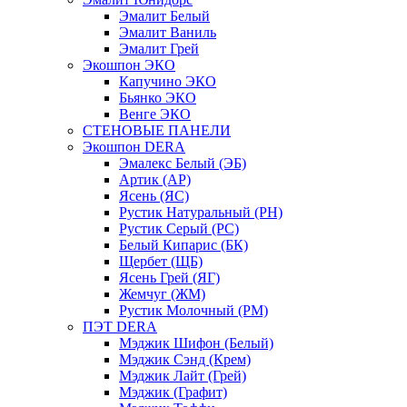
Эмалит Белый
Эмалит Ваниль
Эмалит Грей
Экошпон ЭКО
Капучино ЭКО
Бьянко ЭКО
Венге ЭКО
СТЕНОВЫЕ ПАНЕЛИ
Экошпон DERA
Эмалекс Белый (ЭБ)
Артик (АР)
Ясень (ЯС)
Рустик Натуральный (РН)
Рустик Серый (РС)
Белый Кипарис (БК)
Щербет (ЩБ)
Ясень Грей (ЯГ)
Жемчуг (ЖМ)
Рустик Молочный (РМ)
ПЭТ DERA
Мэджик Шифон (Белый)
Мэджик Сэнд (Крем)
Мэджик Лайт (Грей)
Мэджик (Графит)