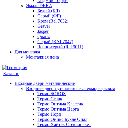
Мэджик Тоффи
Эмаль DERA
Белый (БЛ)
Серый (ФГ)
Крем (Ral 7032)
Gravel
Jasper
Quartz
Серый (RAL7047)
Черно-серый (Ral 9011)
Для монтажа
Монтажная пена
Каталог
Входные двери металлические
Входные двери утепленные с терморазрывом
Термо SOROS
Термо Старк
Термо Оптима Классик
Термо Оптима Царга
Термо Норд
Термо Оникс Букле Опал
Термо Хайтек Стеклопакет