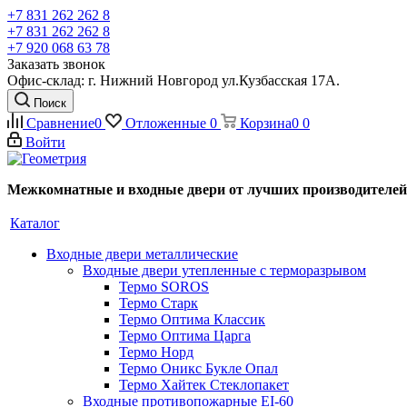
+7 831 262 262 8
+7 831 262 262 8
+7 920 068 63 78
Заказать звонок
Офис-склад: г. Нижний Новгород ул.Кузбасская 17А.
Поиск
Сравнение
0
Отложенные
0
Корзина
0
0
Войти
Межкомнатные и входные двери от лучших производителей
Каталог
Входные двери металлические
Входные двери утепленные с терморазрывом
Термо SOROS
Термо Старк
Термо Оптима Классик
Термо Оптима Царга
Термо Норд
Термо Оникс Букле Опал
Термо Хайтек Стеклопакет
Входные противопожарные EI-60