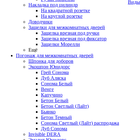
Виды
Накладка под цилиндр
На квадратной розетке
На круглой розетке
Доводчики
Защелки для межкомнатных дверей
Защелка врезная под ручки
Защелка врезная под фиксатор
Защелки Морелли
Ещё
Погонаж для межкомнатных дверей
Шпонка для доборов
Экошпон Юнидорс
Грей Сонома
Дуб Аляска
Сонома Белый
Венге
Капучино
Бетон Белый
Бетон Светлый (Лайт)
Бьянко
Бетон Темный
Сонома Светлый (Лайт) распродажа
Дуб Сонома
Invisible DERA
Эмалит Юнидорс