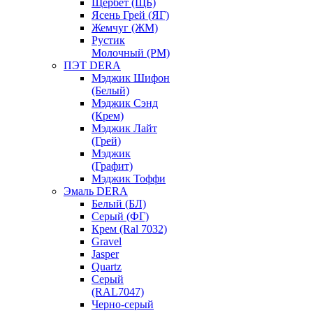
Щербет (ЩБ)
Ясень Грей (ЯГ)
Жемчуг (ЖМ)
Рустик
Молочный (РМ)
ПЭТ DERA
Мэджик Шифон
(Белый)
Мэджик Сэнд
(Крем)
Мэджик Лайт
(Грей)
Мэджик
(Графит)
Мэджик Тоффи
Эмаль DERA
Белый (БЛ)
Серый (ФГ)
Крем (Ral 7032)
Gravel
Jasper
Quartz
Серый
(RAL7047)
Черно-серый