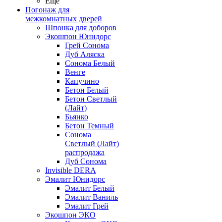
Ещё
Погонаж для
межкомнатных дверей
Шпонка для доборов
Экошпон Юнидорс
Грей Сонома
Дуб Аляска
Сонома Белый
Венге
Капучино
Бетон Белый
Бетон Светлый
(Лайт)
Бьянко
Бетон Темный
Сонома
Светлый (Лайт)
распродажа
Дуб Сонома
Invisible DERA
Эмалит Юнидорс
Эмалит Белый
Эмалит Ваниль
Эмалит Грей
Экошпон ЭКО