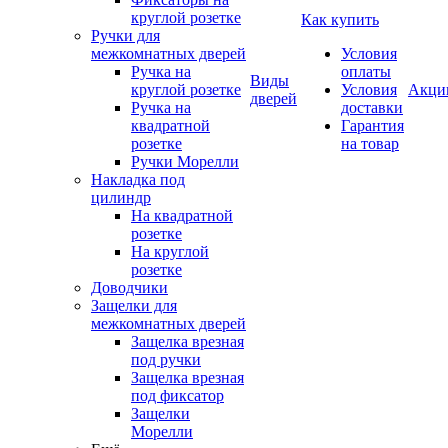
круглой розетке
Как купить
Ручки для
межкомнатных дверей
Условия
Ручка на
оплаты
Виды
круглой розетке
Условия
Акци
дверей
Ручка на
доставки
квадратной
Гарантия
розетке
на товар
Ручки Морелли
Накладка под
цилиндр
На квадратной
розетке
На круглой
розетке
Доводчики
Защелки для
межкомнатных дверей
Защелка врезная
под ручки
Защелка врезная
под фиксатор
Защелки
Морелли