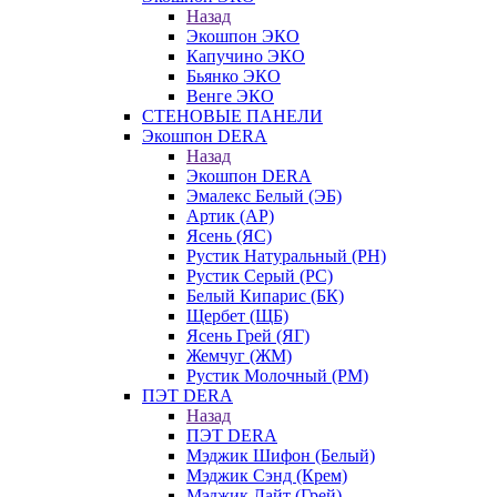
Назад
Экошпон ЭКО
Капучино ЭКО
Бьянко ЭКО
Венге ЭКО
СТЕНОВЫЕ ПАНЕЛИ
Экошпон DERA
Назад
Экошпон DERA
Эмалекс Белый (ЭБ)
Артик (АР)
Ясень (ЯС)
Рустик Натуральный (РН)
Рустик Серый (РС)
Белый Кипарис (БК)
Щербет (ЩБ)
Ясень Грей (ЯГ)
Жемчуг (ЖМ)
Рустик Молочный (РМ)
ПЭТ DERA
Назад
ПЭТ DERA
Мэджик Шифон (Белый)
Мэджик Сэнд (Крем)
Мэджик Лайт (Грей)