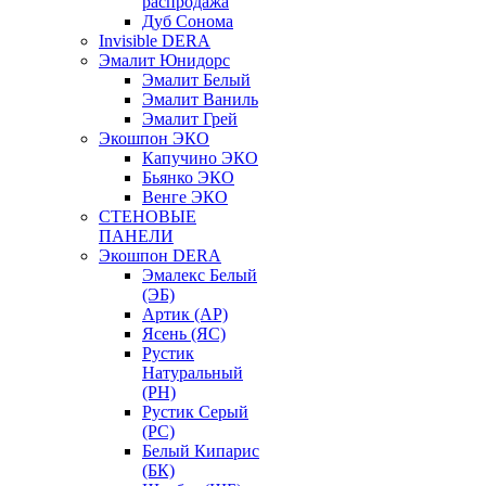
распродажа
Дуб Сонома
Invisible DERA
Эмалит Юнидорс
Эмалит Белый
Эмалит Ваниль
Эмалит Грей
Экошпон ЭКО
Капучино ЭКО
Бьянко ЭКО
Венге ЭКО
СТЕНОВЫЕ
ПАНЕЛИ
Экошпон DERA
Эмалекс Белый
(ЭБ)
Артик (АР)
Ясень (ЯС)
Рустик
Натуральный
(РН)
Рустик Серый
(РС)
Белый Кипарис
(БК)