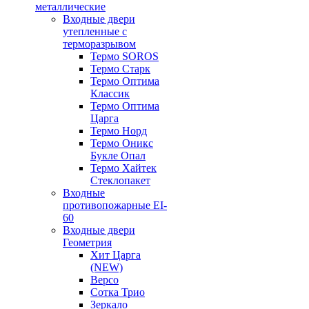
металлические
Входные двери
утепленные с
терморазрывом
Термо SOROS
Термо Старк
Термо Оптима
Классик
Термо Оптима
Царга
Термо Норд
Термо Оникс
Букле Опал
Термо Хайтек
Стеклопакет
Входные
противопожарные EI-
60
Входные двери
Геометрия
Хит Царга
(NEW)
Версо
Сотка Трио
Зеркало