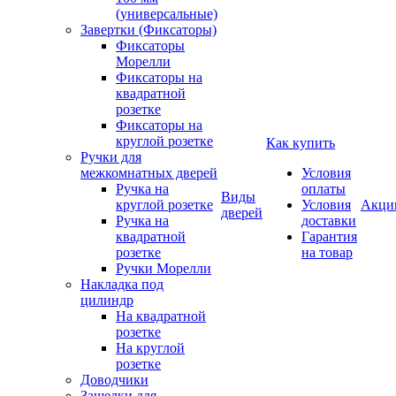
(универсальные)
Завертки (Фиксаторы)
Фиксаторы
Морелли
Фиксаторы на
квадратной
розетке
Фиксаторы на
круглой розетке
Как купить
Ручки для
межкомнатных дверей
Условия
Ручка на
оплаты
Виды
круглой розетке
Условия
Акци
дверей
Ручка на
доставки
квадратной
Гарантия
розетке
на товар
Ручки Морелли
Накладка под
цилиндр
На квадратной
розетке
На круглой
розетке
Доводчики
Защелки для