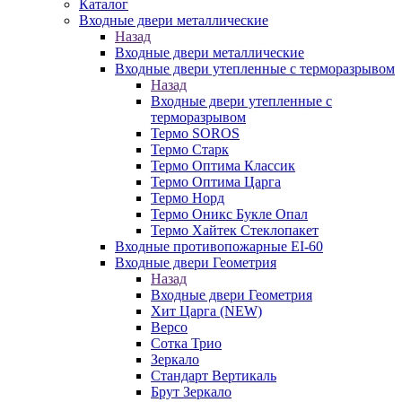
Каталог
Входные двери металлические
Назад
Входные двери металлические
Входные двери утепленные с терморазрывом
Назад
Входные двери утепленные с
терморазрывом
Термо SOROS
Термо Старк
Термо Оптима Классик
Термо Оптима Царга
Термо Норд
Термо Оникс Букле Опал
Термо Хайтек Стеклопакет
Входные противопожарные EI-60
Входные двери Геометрия
Назад
Входные двери Геометрия
Хит Царга (NEW)
Версо
Сотка Трио
Зеркало
Стандарт Вертикаль
Брут Зеркало