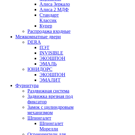
Алиса Зеркало
Алиса 2 МДФ
Стандарт
Классик
Купер
Распродажа входные
Межкомнатные двери
DERA
ПЭТ
INVISIBLE
ЭКОШПОН
ЭМАЛЬ
ЮНИДОРС
ЭКОШПОН
ЭМАЛИТ
Фурнитура
Раздвижная система
Задвижка врезная под
фиксатор
Замок с цилиндровым
механизмом
Шпингалет
Шпингалет
Морелли
Ограничители для