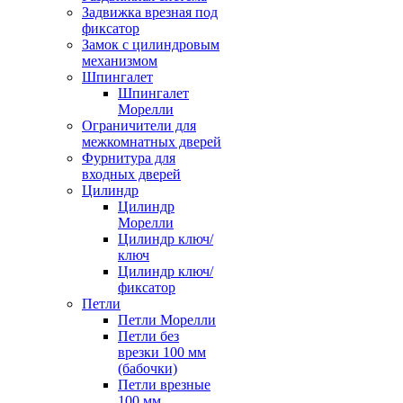
Задвижка врезная под
фиксатор
Замок с цилиндровым
механизмом
Шпингалет
Шпингалет
Морелли
Ограничители для
межкомнатных дверей
Фурнитура для
входных дверей
Цилиндр
Цилиндр
Морелли
Цилиндр ключ/
ключ
Цилиндр ключ/
фиксатор
Петли
Петли Морелли
Петли без
врезки 100 мм
(бабочки)
Петли врезные
100 мм