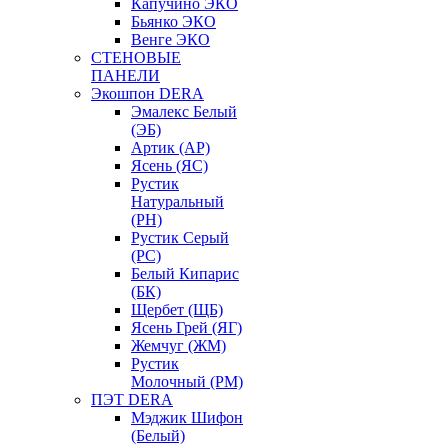
Капучино ЭКО
Бьянко ЭКО
Венге ЭКО
СТЕНОВЫЕ
ПАНЕЛИ
Экошпон DERA
Эмалекс Белый
(ЭБ)
Артик (АР)
Ясень (ЯС)
Рустик
Натуральный
(РН)
Рустик Серый
(РС)
Белый Кипарис
(БК)
Щербет (ЩБ)
Ясень Грей (ЯГ)
Жемчуг (ЖМ)
Рустик
Молочный (РМ)
ПЭТ DERA
Мэджик Шифон
(Белый)