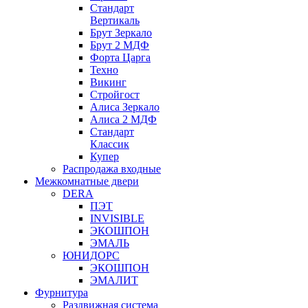
Стандарт
Вертикаль
Брут Зеркало
Брут 2 МДФ
Форта Царга
Техно
Викинг
Стройгост
Алиса Зеркало
Алиса 2 МДФ
Стандарт
Классик
Купер
Распродажа входные
Межкомнатные двери
DERA
ПЭТ
INVISIBLE
ЭКОШПОН
ЭМАЛЬ
ЮНИДОРС
ЭКОШПОН
ЭМАЛИТ
Фурнитура
Раздвижная система