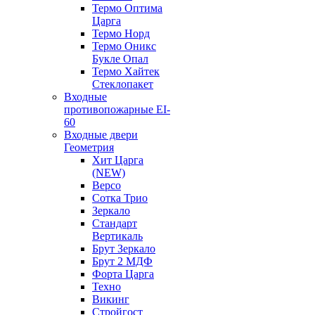
Термо Оптима
Царга
Термо Норд
Термо Оникс
Букле Опал
Термо Хайтек
Стеклопакет
Входные
противопожарные EI-
60
Входные двери
Геометрия
Хит Царга
(NEW)
Версо
Сотка Трио
Зеркало
Стандарт
Вертикаль
Брут Зеркало
Брут 2 МДФ
Форта Царга
Техно
Викинг
Стройгост