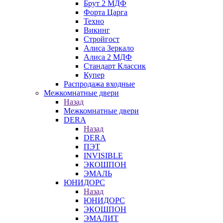
Брут 2 МДФ
Форта Царга
Техно
Викинг
Стройгост
Алиса Зеркало
Алиса 2 МДФ
Стандарт Классик
Купер
Распродажа входные
Межкомнатные двери
Назад
Межкомнатные двери
DERA
Назад
DERA
ПЭТ
INVISIBLE
ЭКОШПОН
ЭМАЛЬ
ЮНИДОРС
Назад
ЮНИДОРС
ЭКОШПОН
ЭМАЛИТ