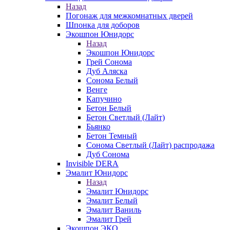
Назад
Погонаж для межкомнатных дверей
Шпонка для доборов
Экошпон Юнидорс
Назад
Экошпон Юнидорс
Грей Сонома
Дуб Аляска
Сонома Белый
Венге
Капучино
Бетон Белый
Бетон Светлый (Лайт)
Бьянко
Бетон Темный
Сонома Светлый (Лайт) распродажа
Дуб Сонома
Invisible DERA
Эмалит Юнидорс
Назад
Эмалит Юнидорс
Эмалит Белый
Эмалит Ваниль
Эмалит Грей
Экошпон ЭКО