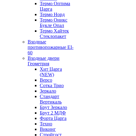
Термо Оптима
Царга
Термо Норд
Термо Оникс
Букле Опал
Термо Хайтек
Стеклопакет
Входные
противопожарные EI-
60
Входные двери
Геометрия
Хит Царга
(NEW)
Версо
Сотка Трио
Зеркало
Стандарт
Вертикаль
Брут Зеркало
Брут 2 МДФ
Форта Царга
Техно
Викинг
Стройгост