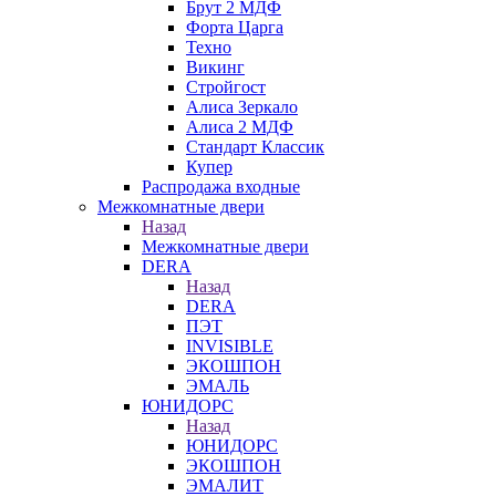
Брут 2 МДФ
Форта Царга
Техно
Викинг
Стройгост
Алиса Зеркало
Алиса 2 МДФ
Стандарт Классик
Купер
Распродажа входные
Межкомнатные двери
Назад
Межкомнатные двери
DERA
Назад
DERA
ПЭТ
INVISIBLE
ЭКОШПОН
ЭМАЛЬ
ЮНИДОРС
Назад
ЮНИДОРС
ЭКОШПОН
ЭМАЛИТ