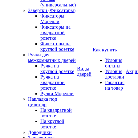
(универсальные)
Завертки (Фиксаторы)
Фиксаторы
Морелли
Фиксаторы на
квадратной
розетке
Фиксаторы на
круглой розетке
Как купить
Ручки для
межкомнатных дверей
Условия
Ручка на
оплаты
Виды
круглой розетке
Условия
Акци
дверей
Ручка на
доставки
квадратной
Гарантия
розетке
на товар
Ручки Морелли
Накладка под
цилиндр
На квадратной
розетке
На круглой
розетке
Доводчики
Защелки для