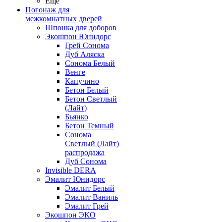
Ещё
Погонаж для
межкомнатных дверей
Шпонка для доборов
Экошпон Юнидорс
Грей Сонома
Дуб Аляска
Сонома Белый
Венге
Капучино
Бетон Белый
Бетон Светлый
(Лайт)
Бьянко
Бетон Темный
Сонома
Светлый (Лайт)
распродажа
Дуб Сонома
Invisible DERA
Эмалит Юнидорс
Эмалит Белый
Эмалит Ваниль
Эмалит Грей
Экошпон ЭКО