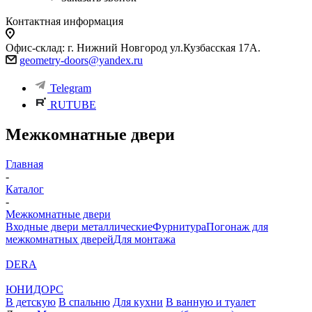
Контактная информация
Офис-склад: г. Нижний Новгород ул.Кузбасская 17А.
geometry-doors@yandex.ru
Telegram
RUTUBE
Межкомнатные двери
Главная
-
Каталог
-
Межкомнатные двери
Входные двери металлические
Фурнитура
Погонаж для
межкомнатных дверей
Для монтажа
DERA
ЮНИДОРС
В детскую
В спальню
Для кухни
В ванную и туалет