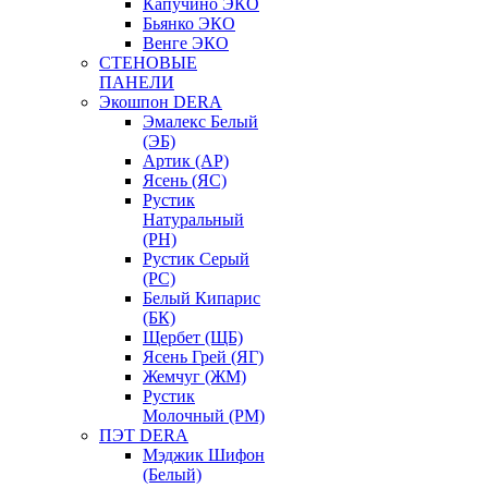
Капучино ЭКО
Бьянко ЭКО
Венге ЭКО
СТЕНОВЫЕ
ПАНЕЛИ
Экошпон DERA
Эмалекс Белый
(ЭБ)
Артик (АР)
Ясень (ЯС)
Рустик
Натуральный
(РН)
Рустик Серый
(РС)
Белый Кипарис
(БК)
Щербет (ЩБ)
Ясень Грей (ЯГ)
Жемчуг (ЖМ)
Рустик
Молочный (РМ)
ПЭТ DERA
Мэджик Шифон
(Белый)