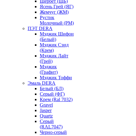
Щербет (ЩБ)
Ясень Грей (ЯГ)
Жемчуг (ЖМ)
Рустик
Молочный (РМ)
ПЭТ DERA
Мэджик Шифон
(Белый)
Мэджик Сэнд
(Крем)
Мэджик Лайт
(Грей)
Мэджик
(Графит)
Мэджик Тоффи
Эмаль DERA
Белый (БЛ)
Серый (ФГ)
Крем (Ral 7032)
Gravel
Jasper
Quartz
Серый
(RAL7047)
Черно-серый