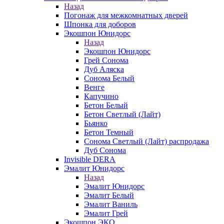
Назад
Погонаж для межкомнатных дверей
Шпонка для доборов
Экошпон Юнидорс
Назад
Экошпон Юнидорс
Грей Сонома
Дуб Аляска
Сонома Белый
Венге
Капучино
Бетон Белый
Бетон Светлый (Лайт)
Бьянко
Бетон Темный
Сонома Светлый (Лайт) распродажа
Дуб Сонома
Invisible DERA
Эмалит Юнидорс
Назад
Эмалит Юнидорс
Эмалит Белый
Эмалит Ваниль
Эмалит Грей
Экошпон ЭКО