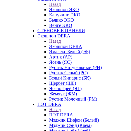
Назад
Экошпон ЭКО
Капучино ЭКО
Бьянко ЭКО
Венге ЭКО
СТЕНОВЫЕ ПАНЕЛИ
Экошпон DERA
Назад
Экошпон DERA
Эмалекс Белый (ЭБ)
Артик (АР)
Ясень (ЯС)
Рустик Натуральный (РН)
Рустик Серый (РС)
Белый Кипарис (БК)
Щербет (ЩБ)
Ясень Грей (ЯГ)
Жемчуг (ЖМ)
Рустик Молочный (РМ)
ПЭТ DERA
Назад
ПЭТ DERA
Мэджик Шифон (Белый)
Мэджик Сэнд (Крем)
Мэджик Лайт (Грей)