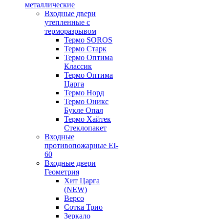
металлические
Входные двери
утепленные с
терморазрывом
Термо SOROS
Термо Старк
Термо Оптима
Классик
Термо Оптима
Царга
Термо Норд
Термо Оникс
Букле Опал
Термо Хайтек
Стеклопакет
Входные
противопожарные EI-
60
Входные двери
Геометрия
Хит Царга
(NEW)
Версо
Сотка Трио
Зеркало