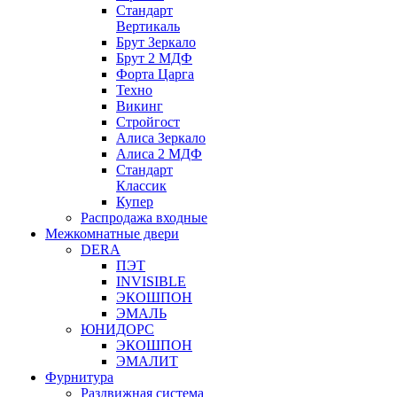
Стандарт
Вертикаль
Брут Зеркало
Брут 2 МДФ
Форта Царга
Техно
Викинг
Стройгост
Алиса Зеркало
Алиса 2 МДФ
Стандарт
Классик
Купер
Распродажа входные
Межкомнатные двери
DERA
ПЭТ
INVISIBLE
ЭКОШПОН
ЭМАЛЬ
ЮНИДОРС
ЭКОШПОН
ЭМАЛИТ
Фурнитура
Раздвижная система