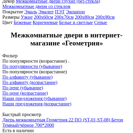
Декор
Межкомнатные двери глухие (без стекла)
Межкомнатные двери со стеклом
Покрытие
Эмаль
Эмалит
ПЭТ
Экошпон
Размеры
Узкие
200x60см
200x70см
200х80см
200х90см
Цвет
Бежевые
Коричневые
Белые и светлые
Серые
Межкомнатные двери в интернет-
магазине «Геометрия»
Фильтр
По популярности (возрастание)
По популярности (убывание)
По популярности (возрастание)
По алфавиту (убывание)
По алфавиту (возрастание)
По цене (убывание)
По цене (возрастание)
Наши предложения (убывание)
Наши предложения (возрастание)
Быстрый просмотр
Дверь межкомнатная Геометрия 22 ПО (ST-01,ST-08) Бетон
Темный/чёрное 700*2000
Есть в наличии