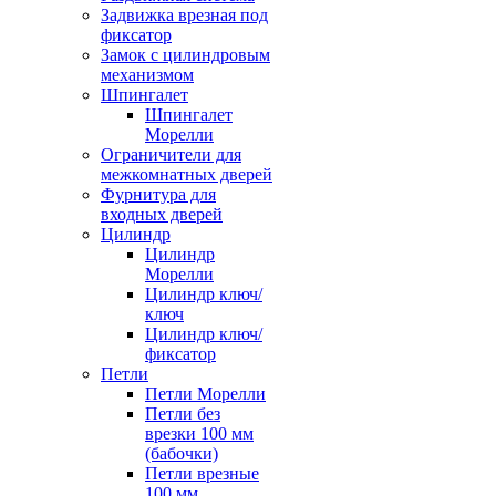
Задвижка врезная под
фиксатор
Замок с цилиндровым
механизмом
Шпингалет
Шпингалет
Морелли
Ограничители для
межкомнатных дверей
Фурнитура для
входных дверей
Цилиндр
Цилиндр
Морелли
Цилиндр ключ/
ключ
Цилиндр ключ/
фиксатор
Петли
Петли Морелли
Петли без
врезки 100 мм
(бабочки)
Петли врезные
100 мм