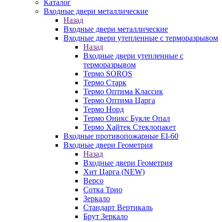
Каталог
Входные двери металлические
Назад
Входные двери металлические
Входные двери утепленные с терморазрывом
Назад
Входные двери утепленные с
терморазрывом
Термо SOROS
Термо Старк
Термо Оптима Классик
Термо Оптима Царга
Термо Норд
Термо Оникс Букле Опал
Термо Хайтек Стеклопакет
Входные противопожарные EI-60
Входные двери Геометрия
Назад
Входные двери Геометрия
Хит Царга (NEW)
Версо
Сотка Трио
Зеркало
Стандарт Вертикаль
Брут Зеркало