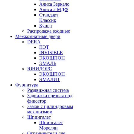
Алиса Зеркало
Алиса 2 МДФ
Стандарт
Классик
Купер
Распродажа входные
Межкомнатные двери
DERA
ПЭТ
INVISIBLE
ЭКОШПОН
ЭМАЛЬ
ЮНИДОРС
ЭКОШПОН
ЭМАЛИТ
Фурнитура
Раздвижная система
Задвижка врезная под
фиксатор
Замок с цилиндровым
механизмом
Шпингалет
Шпингалет
Морелли
Ограничители для