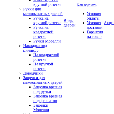
круглой розетке
Как купить
Ручки для
межкомнатных дверей
Условия
Ручка на
оплаты
Виды
круглой розетке
Условия
Акци
дверей
Ручка на
доставки
квадратной
Гарантия
розетке
на товар
Ручки Морелли
Накладка под
цилиндр
На квадратной
розетке
На круглой
розетке
Доводчики
Защелки для
межкомнатных дверей
Защелка врезная
под ручки
Защелка врезная
под фиксатор
Защелки
Морелли