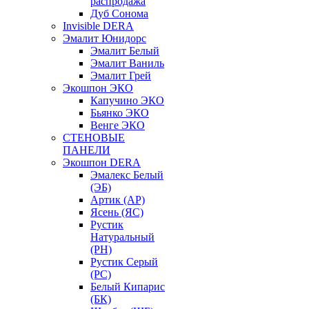
распродажа
Дуб Сонома
Invisible DERA
Эмалит Юнидорс
Эмалит Белый
Эмалит Ваниль
Эмалит Грей
Экошпон ЭКО
Капучино ЭКО
Бьянко ЭКО
Венге ЭКО
СТЕНОВЫЕ
ПАНЕЛИ
Экошпон DERA
Эмалекс Белый
(ЭБ)
Артик (АР)
Ясень (ЯС)
Рустик
Натуральный
(РН)
Рустик Серый
(РС)
Белый Кипарис
(БК)