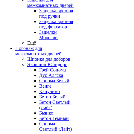
межкомнатных дверей
Защелка врезная
под ручки
Защелка врезная
под фиксатор
Защелки
Морелли
Ещё
Погонаж для
межкомнатных дверей
Шпонка для доборов
Экошпон Юнидорс
Грей Сонома
Дуб Аляска
Сонома Белый
Венге
Капучино
Бетон Белый
Бетон Светлый
(Лайт)
Бьянко
Бетон Темный
Сонома
Светлый (Лайт)