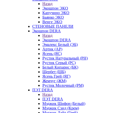
Назад
Экошпон ЭКО
Капучино ЭКО
Бьянко ЭКО
Венге ЭКО
СТЕНОВЫЕ ПАНЕЛИ
Экошпон DERA
Назад
Экошпон DERA
Эмалекс Белый (ЭБ)
Артик (АР)
Ясень (ЯС)
Рустик Натуральный (РН)
Рустик Серый (РС)
Белый Кипарис (БК)
Щербет (ЩБ)
Ясень Грей (ЯГ)
Жемчуг (ЖМ)
Рустик Молочный (РМ)
ПЭТ DERA
Назад
ПЭТ DERA
Мэджик Шифон (Белый)
Мэджик Сэнд (Крем)
Мэджик Лайт (Грей)