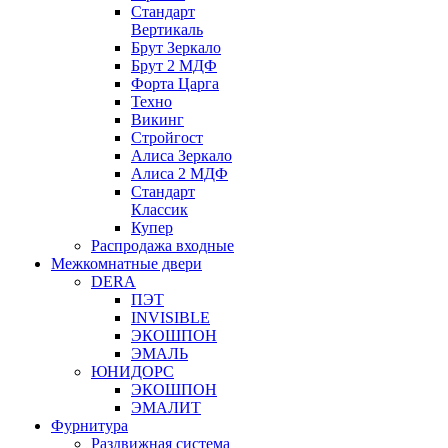
Стандарт
Вертикаль
Брут Зеркало
Брут 2 МДФ
Форта Царга
Техно
Викинг
Стройгост
Алиса Зеркало
Алиса 2 МДФ
Стандарт
Классик
Купер
Распродажа входные
Межкомнатные двери
DERA
ПЭТ
INVISIBLE
ЭКОШПОН
ЭМАЛЬ
ЮНИДОРС
ЭКОШПОН
ЭМАЛИТ
Фурнитура
Раздвижная система