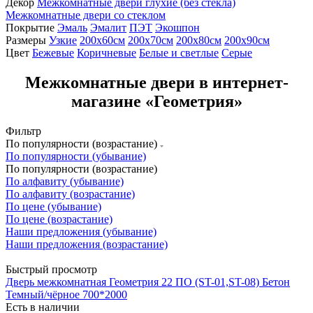
Декор
Межкомнатные двери глухие (без стекла)
Межкомнатные двери со стеклом
Покрытие
Эмаль
Эмалит
ПЭТ
Экошпон
Размеры
Узкие
200x60см
200x70см
200х80см
200х90см
Цвет
Бежевые
Коричневые
Белые и светлые
Серые
Межкомнатные двери в интернет-
магазине «Геометрия»
Фильтр
По популярности (возрастание)
По популярности (убывание)
По популярности (возрастание)
По алфавиту (убывание)
По алфавиту (возрастание)
По цене (убывание)
По цене (возрастание)
Наши предложения (убывание)
Наши предложения (возрастание)
Быстрый просмотр
Дверь межкомнатная Геометрия 22 ПО (ST-01,ST-08) Бетон
Темный/чёрное 700*2000
Есть в наличии