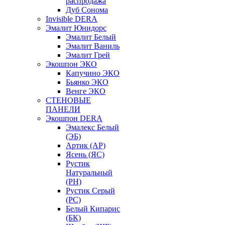
распродажа
Дуб Сонома
Invisible DERA
Эмалит Юнидорс
Эмалит Белый
Эмалит Ваниль
Эмалит Грей
Экошпон ЭКО
Капучино ЭКО
Бьянко ЭКО
Венге ЭКО
СТЕНОВЫЕ
ПАНЕЛИ
Экошпон DERA
Эмалекс Белый
(ЭБ)
Артик (АР)
Ясень (ЯС)
Рустик
Натуральный
(РН)
Рустик Серый
(РС)
Белый Кипарис
(БК)