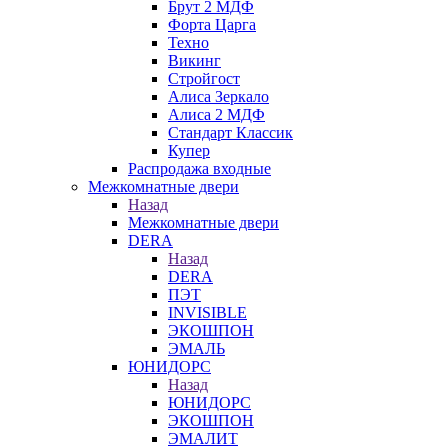
Брут 2 МДФ
Форта Царга
Техно
Викинг
Стройгост
Алиса Зеркало
Алиса 2 МДФ
Стандарт Классик
Купер
Распродажа входные
Межкомнатные двери
Назад
Межкомнатные двери
DERA
Назад
DERA
ПЭТ
INVISIBLE
ЭКОШПОН
ЭМАЛЬ
ЮНИДОРС
Назад
ЮНИДОРС
ЭКОШПОН
ЭМАЛИТ