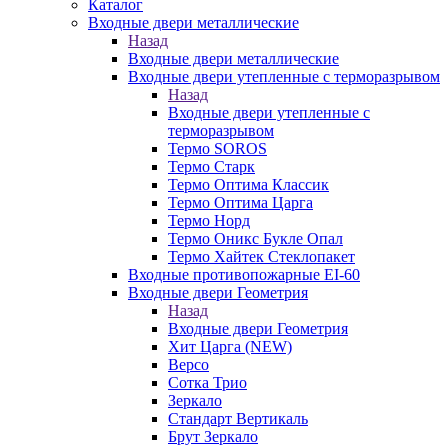
Каталог
Входные двери металлические
Назад
Входные двери металлические
Входные двери утепленные с терморазрывом
Назад
Входные двери утепленные с
терморазрывом
Термо SOROS
Термо Старк
Термо Оптима Классик
Термо Оптима Царга
Термо Норд
Термо Оникс Букле Опал
Термо Хайтек Стеклопакет
Входные противопожарные EI-60
Входные двери Геометрия
Назад
Входные двери Геометрия
Хит Царга (NEW)
Версо
Сотка Трио
Зеркало
Стандарт Вертикаль
Брут Зеркало