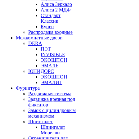
Алиса Зеркало
Алиса 2 МДФ
Стандарт
Классик
Купер
Распродажа входные
Межкомнатные двери
DERA
ПЭТ
INVISIBLE
ЭКОШПОН
ЭМАЛЬ
ЮНИДОРС
ЭКОШПОН
ЭМАЛИТ
Фурнитура
Раздвижная система
Задвижка врезная под
фиксатор
Замок с цилиндровым
механизмом
Шпингалет
Шпингалет
Морелли
Ограничители для