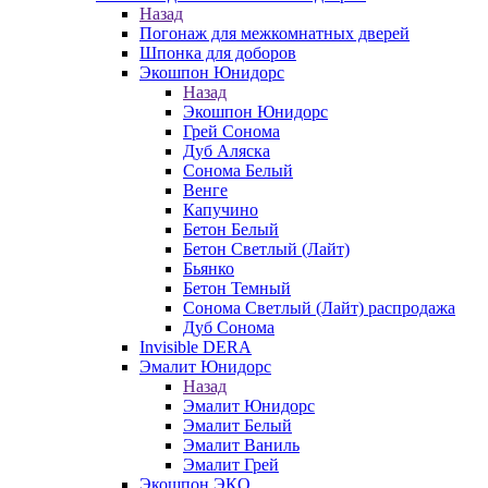
Назад
Погонаж для межкомнатных дверей
Шпонка для доборов
Экошпон Юнидорс
Назад
Экошпон Юнидорс
Грей Сонома
Дуб Аляска
Сонома Белый
Венге
Капучино
Бетон Белый
Бетон Светлый (Лайт)
Бьянко
Бетон Темный
Сонома Светлый (Лайт) распродажа
Дуб Сонома
Invisible DERA
Эмалит Юнидорс
Назад
Эмалит Юнидорс
Эмалит Белый
Эмалит Ваниль
Эмалит Грей
Экошпон ЭКО