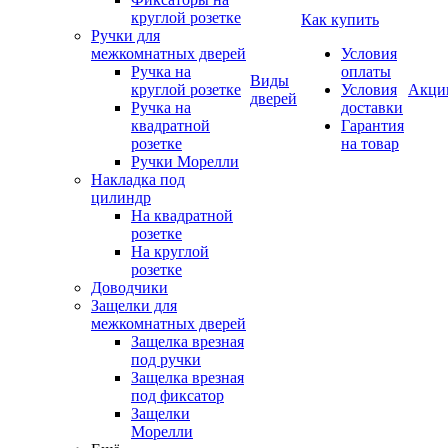
круглой розетке
Как купить
Ручки для
межкомнатных дверей
Условия
Ручка на
оплаты
Виды
круглой розетке
Условия
Акци
дверей
Ручка на
доставки
квадратной
Гарантия
розетке
на товар
Ручки Морелли
Накладка под
цилиндр
На квадратной
розетке
На круглой
розетке
Доводчики
Защелки для
межкомнатных дверей
Защелка врезная
под ручки
Защелка врезная
под фиксатор
Защелки
Морелли