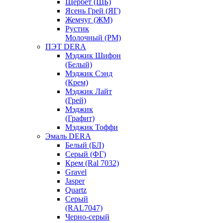
Щербет (ЩБ)
Ясень Грей (ЯГ)
Жемчуг (ЖМ)
Рустик
Молочный (РМ)
ПЭТ DERA
Мэджик Шифон
(Белый)
Мэджик Сэнд
(Крем)
Мэджик Лайт
(Грей)
Мэджик
(Графит)
Мэджик Тоффи
Эмаль DERA
Белый (БЛ)
Серый (ФГ)
Крем (Ral 7032)
Gravel
Jasper
Quartz
Серый
(RAL7047)
Черно-серый