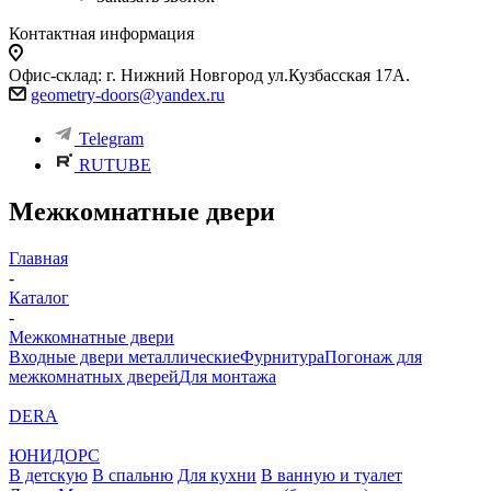
Контактная информация
Офис-склад: г. Нижний Новгород ул.Кузбасская 17А.
geometry-doors@yandex.ru
Telegram
RUTUBE
Межкомнатные двери
Главная
-
Каталог
-
Межкомнатные двери
Входные двери металлические
Фурнитура
Погонаж для
межкомнатных дверей
Для монтажа
DERA
ЮНИДОРС
В детскую
В спальню
Для кухни
В ванную и туалет