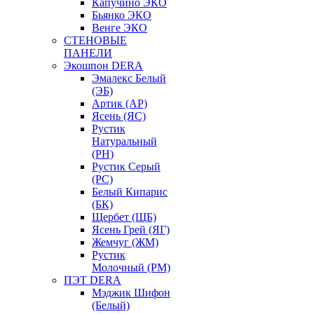
Капучино ЭКО
Бьянко ЭКО
Венге ЭКО
СТЕНОВЫЕ
ПАНЕЛИ
Экошпон DERA
Эмалекс Белый
(ЭБ)
Артик (АР)
Ясень (ЯС)
Рустик
Натуральный
(РН)
Рустик Серый
(РС)
Белый Кипарис
(БК)
Щербет (ЩБ)
Ясень Грей (ЯГ)
Жемчуг (ЖМ)
Рустик
Молочный (РМ)
ПЭТ DERA
Мэджик Шифон
(Белый)