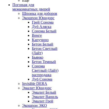
Ещё
Погонаж для
межкомнатных дверей
Шпонка для доборов
Экошпон Юнидорс
Грей Сонома
Дуб Аляска
Сонома Белый
Венге
Капучино
Бетон Белый
Бетон Светлый
(Лайт)
Бьянко
Бетон Темный
Сонома
Светлый (Лайт)
распродажа
Дуб Сонома
Invisible DERA
Эмалит Юнидорс
Эмалит Белый
Эмалит Ваниль
Эмалит Грей
Экошпон ЭКО