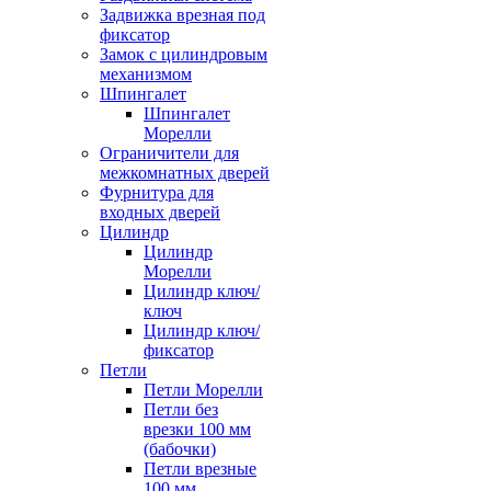
Задвижка врезная под
фиксатор
Замок с цилиндровым
механизмом
Шпингалет
Шпингалет
Морелли
Ограничители для
межкомнатных дверей
Фурнитура для
входных дверей
Цилиндр
Цилиндр
Морелли
Цилиндр ключ/
ключ
Цилиндр ключ/
фиксатор
Петли
Петли Морелли
Петли без
врезки 100 мм
(бабочки)
Петли врезные
100 мм