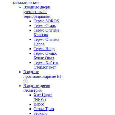
металлические
Входные двери
утепленные с
терморазрывом
Термо SOROS
Термо Старк
Термо Оптима
Классик
Термо Оптима
Царга
Термо Норд
Термо Оникс
Букле Опал
Термо Хайтек
Стеклопакет
Входные
противопожарные EI-
60
Входные двери
Геометрия
Хит Царга
(NEW)
Версо
Сотка Трио
Зеркало