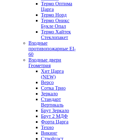
Термо Оптима
Царга
Термо Норд
Термо Оникс
Букле Опал
Термо Хайтек
Стеклопакет
Входные
противопожарные EI-
60
Входные двери
Геометрия
Хит Царга
(NEW)
Версо
Сотка Трио
Зеркало
Стандарт
Вертикаль
Брут Зеркало
Брут 2 МДФ
Форта Царга
Техно
Викинг
Стройгост