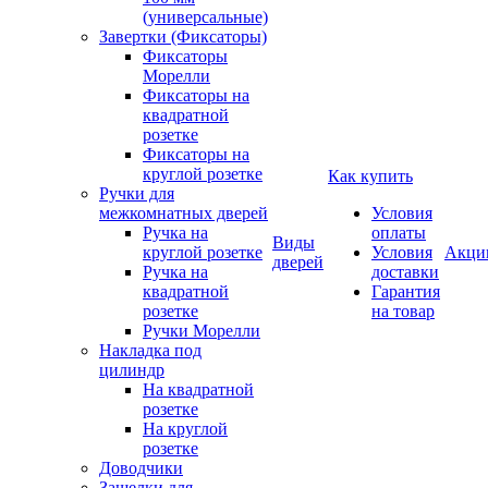
(универсальные)
Завертки (Фиксаторы)
Фиксаторы
Морелли
Фиксаторы на
квадратной
розетке
Фиксаторы на
круглой розетке
Как купить
Ручки для
межкомнатных дверей
Условия
Ручка на
оплаты
Виды
круглой розетке
Условия
Акци
дверей
Ручка на
доставки
квадратной
Гарантия
розетке
на товар
Ручки Морелли
Накладка под
цилиндр
На квадратной
розетке
На круглой
розетке
Доводчики
Защелки для