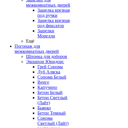
межкомнатных дверей
Защелка врезная
под ручки
Защелка врезная
под фиксатор
Защелки
Морелли
Ещё
Погонаж для
межкомнатных дверей
Шпонка для доборов
Экошпон Юнидорс
Грей Сонома
Дуб Аляска
Сонома Белый
Венге
Капучино
Бетон Белый
Бетон Светлый
(Лайт)
Бьянко
Бетон Темный
Сонома
Светлый (Лайт)