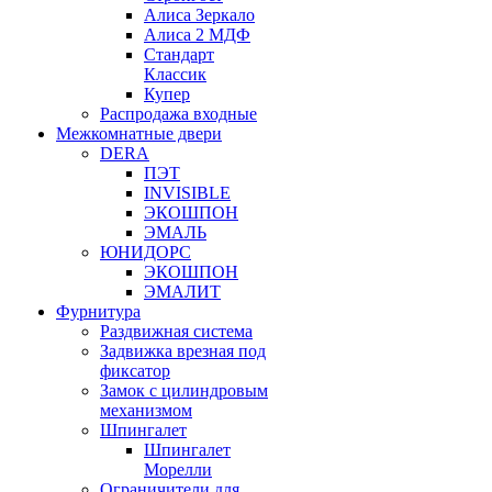
Алиса Зеркало
Алиса 2 МДФ
Стандарт
Классик
Купер
Распродажа входные
Межкомнатные двери
DERA
ПЭТ
INVISIBLE
ЭКОШПОН
ЭМАЛЬ
ЮНИДОРС
ЭКОШПОН
ЭМАЛИТ
Фурнитура
Раздвижная система
Задвижка врезная под
фиксатор
Замок с цилиндровым
механизмом
Шпингалет
Шпингалет
Морелли
Ограничители для