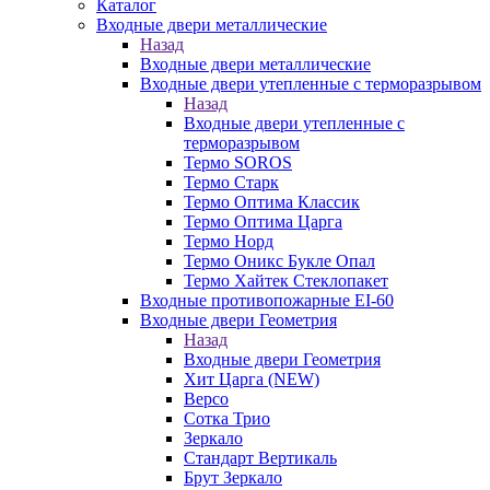
Каталог
Входные двери металлические
Назад
Входные двери металлические
Входные двери утепленные с терморазрывом
Назад
Входные двери утепленные с
терморазрывом
Термо SOROS
Термо Старк
Термо Оптима Классик
Термо Оптима Царга
Термо Норд
Термо Оникс Букле Опал
Термо Хайтек Стеклопакет
Входные противопожарные EI-60
Входные двери Геометрия
Назад
Входные двери Геометрия
Хит Царга (NEW)
Версо
Сотка Трио
Зеркало
Стандарт Вертикаль
Брут Зеркало