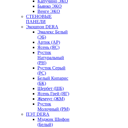
Капучино ЭКО
Бьянко ЭКО
Венге ЭКО
СТЕНОВЫЕ
ПАНЕЛИ
Экошпон DERA
Эмалекс Белый
(ЭБ)
Артик (АР)
Ясень (ЯС)
Рустик
Натуральный
(РН)
Рустик Серый
(РС)
Белый Кипарис
(БК)
Щербет (ЩБ)
Ясень Грей (ЯГ)
Жемчуг (ЖМ)
Рустик
Молочный (РМ)
ПЭТ DERA
Мэджик Шифон
(Белый)