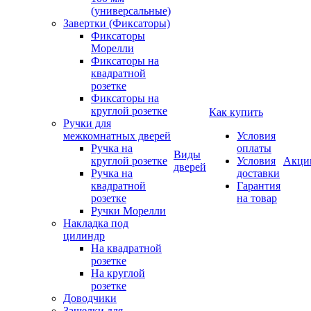
(универсальные)
Завертки (Фиксаторы)
Фиксаторы
Морелли
Фиксаторы на
квадратной
розетке
Фиксаторы на
круглой розетке
Как купить
Ручки для
межкомнатных дверей
Условия
Ручка на
оплаты
Виды
круглой розетке
Условия
Акци
дверей
Ручка на
доставки
квадратной
Гарантия
розетке
на товар
Ручки Морелли
Накладка под
цилиндр
На квадратной
розетке
На круглой
розетке
Доводчики
Защелки для