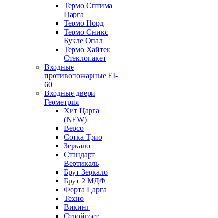
Термо Оптима
Царга
Термо Норд
Термо Оникс
Букле Опал
Термо Хайтек
Стеклопакет
Входные
противопожарные EI-
60
Входные двери
Геометрия
Хит Царга
(NEW)
Версо
Сотка Трио
Зеркало
Стандарт
Вертикаль
Брут Зеркало
Брут 2 МДФ
Форта Царга
Техно
Викинг
Стройгост