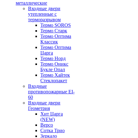
металлические
Входные двери
утепленные с
терморазрывом
Термо SOROS
Термо Старк
Термо Оптима
Классик
Термо Оптима
Царга
Термо Норд
Термо Оникс
Букле Опал
Термо Хайтек
Стеклопакет
Входные
противопожарные EI-
60
Входные двери
Геометрия
Хит Царга
(NEW)
Версо
Сотка Трио
Зеркало