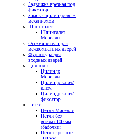
Задвижка врезная под
фиксатор
Замок с цилиндровым
механизмом
Шпингалет
Шпингалет
Морелли
Ограничители для
межкомнатных дверей
Фурнитура для
входных дверей
Цилиндр
Цилиндр
Морелли
Цилиндр ключ/
ключ
Цилиндр ключ/
фиксатор
Петли
Петли Морелли
Петли без
врезки 100 мм
(бабочки)
Петли врезные
100 мм