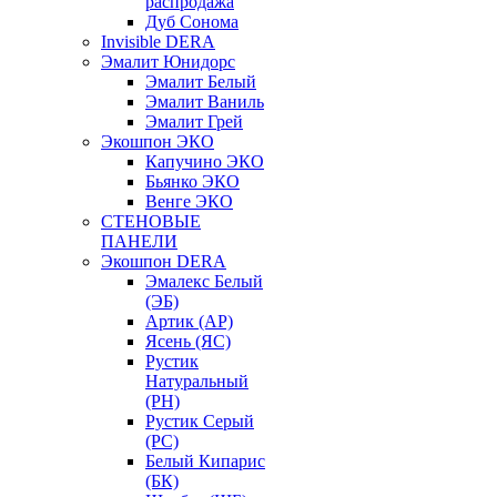
распродажа
Дуб Сонома
Invisible DERA
Эмалит Юнидорс
Эмалит Белый
Эмалит Ваниль
Эмалит Грей
Экошпон ЭКО
Капучино ЭКО
Бьянко ЭКО
Венге ЭКО
СТЕНОВЫЕ
ПАНЕЛИ
Экошпон DERA
Эмалекс Белый
(ЭБ)
Артик (АР)
Ясень (ЯС)
Рустик
Натуральный
(РН)
Рустик Серый
(РС)
Белый Кипарис
(БК)