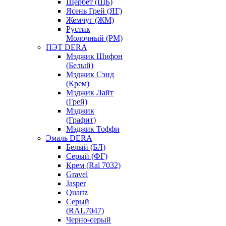
Щербет (ЩБ)
Ясень Грей (ЯГ)
Жемчуг (ЖМ)
Рустик
Молочный (РМ)
ПЭТ DERA
Мэджик Шифон
(Белый)
Мэджик Сэнд
(Крем)
Мэджик Лайт
(Грей)
Мэджик
(Графит)
Мэджик Тоффи
Эмаль DERA
Белый (БЛ)
Серый (ФГ)
Крем (Ral 7032)
Gravel
Jasper
Quartz
Серый
(RAL7047)
Черно-серый