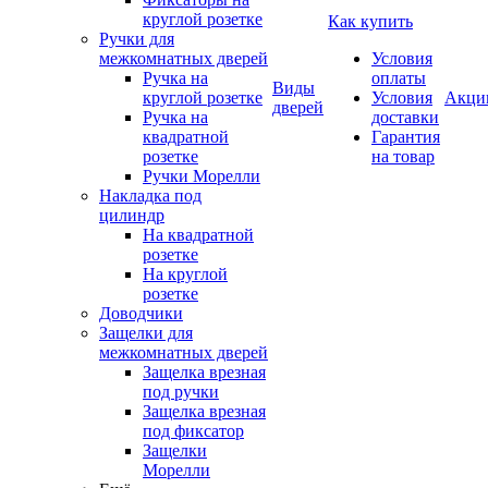
круглой розетке
Как купить
Ручки для
межкомнатных дверей
Условия
Ручка на
оплаты
Виды
круглой розетке
Условия
Акци
дверей
Ручка на
доставки
квадратной
Гарантия
розетке
на товар
Ручки Морелли
Накладка под
цилиндр
На квадратной
розетке
На круглой
розетке
Доводчики
Защелки для
межкомнатных дверей
Защелка врезная
под ручки
Защелка врезная
под фиксатор
Защелки
Морелли