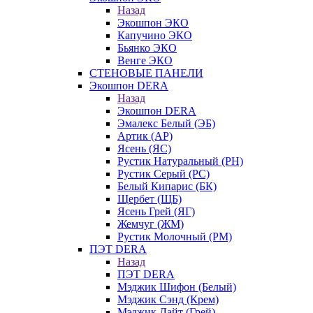
Назад
Экошпон ЭКО
Капучино ЭКО
Бьянко ЭКО
Венге ЭКО
СТЕНОВЫЕ ПАНЕЛИ
Экошпон DERA
Назад
Экошпон DERA
Эмалекс Белый (ЭБ)
Артик (АР)
Ясень (ЯС)
Рустик Натуральный (РН)
Рустик Серый (РС)
Белый Кипарис (БК)
Щербет (ЩБ)
Ясень Грей (ЯГ)
Жемчуг (ЖМ)
Рустик Молочный (РМ)
ПЭТ DERA
Назад
ПЭТ DERA
Мэджик Шифон (Белый)
Мэджик Сэнд (Крем)
Мэджик Лайт (Грей)