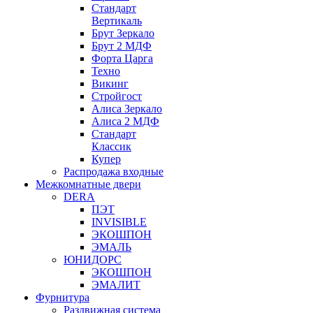
Стандарт
Вертикаль
Брут Зеркало
Брут 2 МДФ
Форта Царга
Техно
Викинг
Стройгост
Алиса Зеркало
Алиса 2 МДФ
Стандарт
Классик
Купер
Распродажа входные
Межкомнатные двери
DERA
ПЭТ
INVISIBLE
ЭКОШПОН
ЭМАЛЬ
ЮНИДОРС
ЭКОШПОН
ЭМАЛИТ
Фурнитура
Раздвижная система