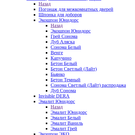
Назад
Погонаж для межкомнатных дверей
Шпонка для доборов
Экошпон Юнидорс
Назад
Экошпон Юнидорс
Грей Сонома
Дуб Аляска
Сонома Белый
Венге
Капучино
Бетон Белый
Бетон Светлый (Лайт)
Бьянко
Бетон Темный
Сонома Светлый (Лайт) распродажа
Дуб Сонома
Invisible DERA
Эмалит Юнидорс
Назад
Эмалит Юнидорс
Эмалит Белый
Эмалит Ваниль
Эмалит Грей
Экошпон ЭКО