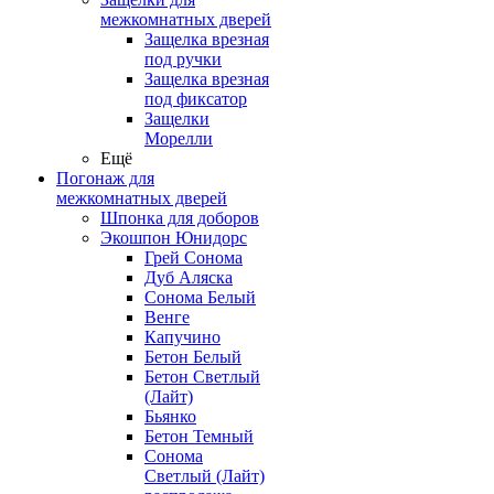
межкомнатных дверей
Защелка врезная
под ручки
Защелка врезная
под фиксатор
Защелки
Морелли
Ещё
Погонаж для
межкомнатных дверей
Шпонка для доборов
Экошпон Юнидорс
Грей Сонома
Дуб Аляска
Сонома Белый
Венге
Капучино
Бетон Белый
Бетон Светлый
(Лайт)
Бьянко
Бетон Темный
Сонома
Светлый (Лайт)