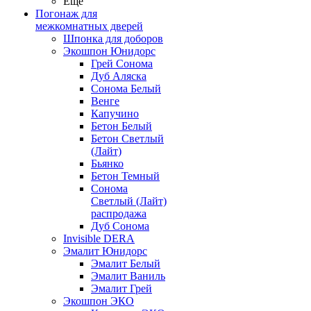
Ещё
Погонаж для
межкомнатных дверей
Шпонка для доборов
Экошпон Юнидорс
Грей Сонома
Дуб Аляска
Сонома Белый
Венге
Капучино
Бетон Белый
Бетон Светлый
(Лайт)
Бьянко
Бетон Темный
Сонома
Светлый (Лайт)
распродажа
Дуб Сонома
Invisible DERA
Эмалит Юнидорс
Эмалит Белый
Эмалит Ваниль
Эмалит Грей
Экошпон ЭКО