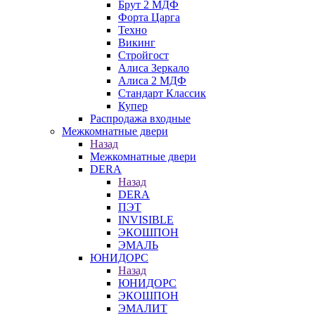
Брут 2 МДФ
Форта Царга
Техно
Викинг
Стройгост
Алиса Зеркало
Алиса 2 МДФ
Стандарт Классик
Купер
Распродажа входные
Межкомнатные двери
Назад
Межкомнатные двери
DERA
Назад
DERA
ПЭТ
INVISIBLE
ЭКОШПОН
ЭМАЛЬ
ЮНИДОРС
Назад
ЮНИДОРС
ЭКОШПОН
ЭМАЛИТ