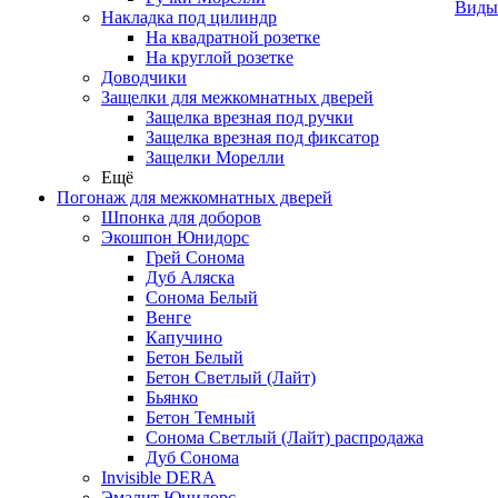
Виды
Накладка под цилиндр
На квадратной розетке
На круглой розетке
Доводчики
Защелки для межкомнатных дверей
Защелка врезная под ручки
Защелка врезная под фиксатор
Защелки Морелли
Ещё
Погонаж для межкомнатных дверей
Шпонка для доборов
Экошпон Юнидорс
Грей Сонома
Дуб Аляска
Сонома Белый
Венге
Капучино
Бетон Белый
Бетон Светлый (Лайт)
Бьянко
Бетон Темный
Сонома Светлый (Лайт) распродажа
Дуб Сонома
Invisible DERA
Эмалит Юнидорс