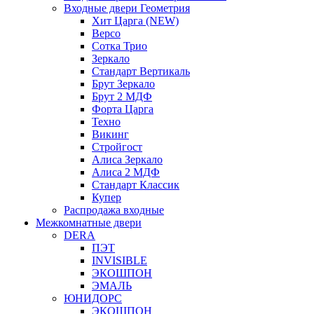
Входные двери Геометрия
Хит Царга (NEW)
Версо
Сотка Трио
Зеркало
Стандарт Вертикаль
Брут Зеркало
Брут 2 МДФ
Форта Царга
Техно
Викинг
Стройгост
Алиса Зеркало
Алиса 2 МДФ
Стандарт Классик
Купер
Распродажа входные
Межкомнатные двери
DERA
ПЭТ
INVISIBLE
ЭКОШПОН
ЭМАЛЬ
ЮНИДОРС
ЭКОШПОН