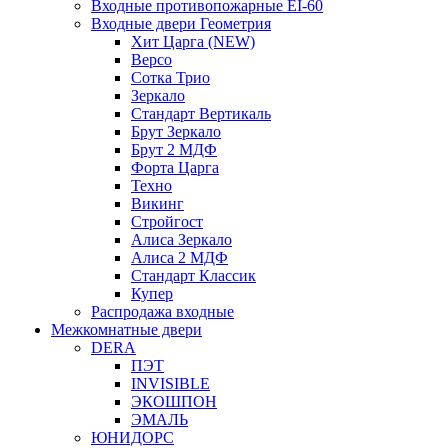
Входные противопожарные EI-60
Входные двери Геометрия
Хит Царга (NEW)
Версо
Сотка Трио
Зеркало
Стандарт Вертикаль
Брут Зеркало
Брут 2 МДФ
Форта Царга
Техно
Викинг
Стройгост
Алиса Зеркало
Алиса 2 МДФ
Стандарт Классик
Купер
Распродажа входные
Межкомнатные двери
DERA
ПЭТ
INVISIBLE
ЭКОШПОН
ЭМАЛЬ
ЮНИДОРС