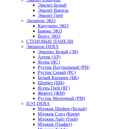
Эмалит Белый
Эмалит Ваниль
Эмалит Грей
Экошпон ЭКО
Капучино ЭКО
Бьянко ЭКО
Венге ЭКО
СТЕНОВЫЕ ПАНЕЛИ
Экошпон DERA
Эмалекс Белый (ЭБ)
Артик (АР)
Ясень (ЯС)
Рустик Натуральный (РН)
Рустик Серый (РС)
Белый Кипарис (БК)
Щербет (ЩБ)
Ясень Грей (ЯГ)
Жемчуг (ЖМ)
Рустик Молочный (РМ)
ПЭТ DERA
Мэджик Шифон (Белый)
Мэджик Сэнд (Крем)
Мэджик Лайт (Грей)
Мэджик (Графит)