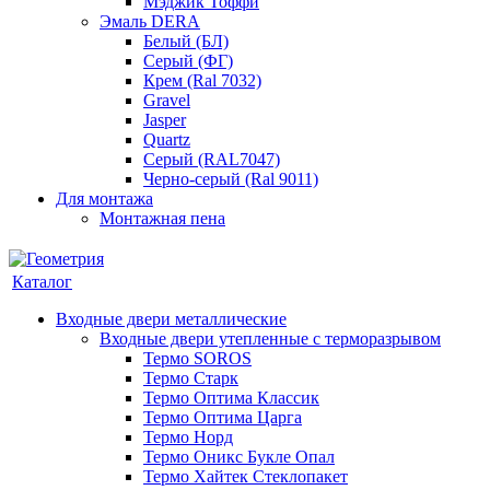
Мэджик Тоффи
Эмаль DERA
Белый (БЛ)
Серый (ФГ)
Крем (Ral 7032)
Gravel
Jasper
Quartz
Серый (RAL7047)
Черно-серый (Ral 9011)
Для монтажа
Монтажная пена
Каталог
Входные двери металлические
Входные двери утепленные с терморазрывом
Термо SOROS
Термо Старк
Термо Оптима Классик
Термо Оптима Царга
Термо Норд
Термо Оникс Букле Опал
Термо Хайтек Стеклопакет