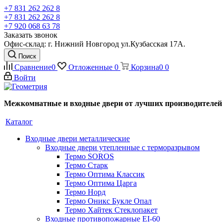
+7 831 262 262 8
+7 831 262 262 8
+7 920 068 63 78
Заказать звонок
Офис-склад: г. Нижний Новгород ул.Кузбасская 17А.
Поиск
Сравнение
0
Отложенные
0
Корзина
0
0
Войти
Межкомнатные и входные двери от лучших производителей
Каталог
Входные двери металлические
Входные двери утепленные с терморазрывом
Термо SOROS
Термо Старк
Термо Оптима Классик
Термо Оптима Царга
Термо Норд
Термо Оникс Букле Опал
Термо Хайтек Стеклопакет
Входные противопожарные EI-60