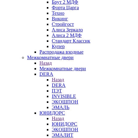
Брут 2 МДФ
Форта Царга
Техно
Викинг
Стройгост
Алиса Зеркало
Алиса 2 МДФ
Стандарт Классик
Купер
Распродажа входные
Межкомнатные двери
Назад
Межкомнатные двери
DERA
Назад
DERA
ПЭТ
INVISIBLE
ЭКОШПОН
ЭМАЛЬ
ЮНИДОРС
Назад
ЮНИДОРС
ЭКОШПОН
ЭМАЛИТ