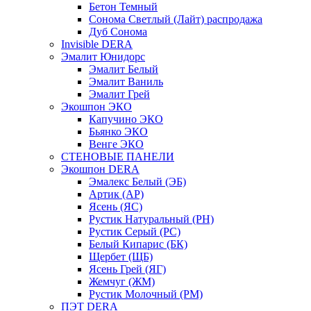
Бетон Темный
Сонома Светлый (Лайт) распродажа
Дуб Сонома
Invisible DERA
Эмалит Юнидорс
Эмалит Белый
Эмалит Ваниль
Эмалит Грей
Экошпон ЭКО
Капучино ЭКО
Бьянко ЭКО
Венге ЭКО
СТЕНОВЫЕ ПАНЕЛИ
Экошпон DERA
Эмалекс Белый (ЭБ)
Артик (АР)
Ясень (ЯС)
Рустик Натуральный (РН)
Рустик Серый (РС)
Белый Кипарис (БК)
Щербет (ЩБ)
Ясень Грей (ЯГ)
Жемчуг (ЖМ)
Рустик Молочный (РМ)
ПЭТ DERA