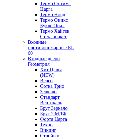
Термо Оптима
Царга
Термо Норд
Термо Оникс
Букле Опал
Термо Хайтек
Стеклопакет
Входные
противопожарные EI-
60
Входные двери
Геометрия
Хит Царга
(NEW)
Версо
Сотка Трио
Зеркало
Стандарт
Вертикаль
Брут Зеркало
Брут 2 МДФ
Форта Царга
Техно
Викинг
Стройгост