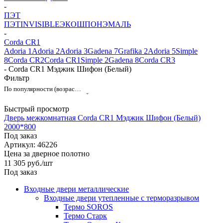
-
ПЭТ
ПЭТ
INVISIBLE
ЭКОШПОН
ЭМАЛЬ
-
Corda CR1
Adoria 1
Adoria 2
Adoria 3
Gadena 7
Grafika 2
Adoria 5
Simple
8
Corda CR2
Corda CR1
Simple 2
Gadena 8
Corda CR3
-
Corda CR1 Мэджик Шифон (Белый)
Фильтр
По популярности (возрастание)
Быстрый просмотр
Дверь межкомнатная Corda CR1 Мэджик Шифон (Белый)
2000*800
Под заказ
Артикул: 46226
Цена за дверное полотно
11 305
руб.
/шт
Под заказ
Входные двери металлические
Входные двери утепленные с терморазрывом
Термо SOROS
Термо Старк