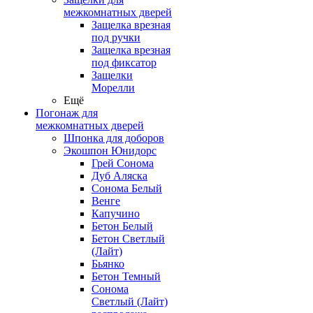
межкомнатных дверей
Защелка врезная
под ручки
Защелка врезная
под фиксатор
Защелки
Морелли
Ещё
Погонаж для
межкомнатных дверей
Шпонка для доборов
Экошпон Юнидорс
Грей Сонома
Дуб Аляска
Сонома Белый
Венге
Капучино
Бетон Белый
Бетон Светлый
(Лайт)
Бьянко
Бетон Темный
Сонома
Светлый (Лайт)