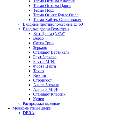
Термо Оптима Классик
Термо Оптима Царга
Термо Норд
Термо Оникс Букле Опал
Термо Хайтек Стеклопакет
Входные противопожарные EI-60
Входные двери Геометрия
Хит Царга (NEW)
Версо
Сотка Трио
Зеркало
Стандарт Вертикаль
Брут Зеркало
Брут 2 МДФ
Форта Царга
Техно
Викинг
Стройгост
Алиса Зеркало
Алиса 2 МДФ
Стандарт Классик
Купер
Распродажа входные
Межкомнатные двери
DERA