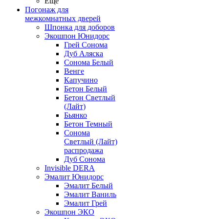
Ещё
Погонаж для
межкомнатных дверей
Шпонка для доборов
Экошпон Юнидорс
Грей Сонома
Дуб Аляска
Сонома Белый
Венге
Капучино
Бетон Белый
Бетон Светлый
(Лайт)
Бьянко
Бетон Темный
Сонома
Светлый (Лайт)
распродажа
Дуб Сонома
Invisible DERA
Эмалит Юнидорс
Эмалит Белый
Эмалит Ваниль
Эмалит Грей
Экошпон ЭКО