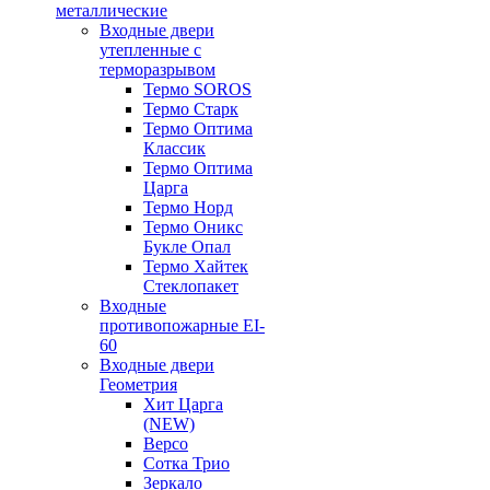
металлические
Входные двери
утепленные с
терморазрывом
Термо SOROS
Термо Старк
Термо Оптима
Классик
Термо Оптима
Царга
Термо Норд
Термо Оникс
Букле Опал
Термо Хайтек
Стеклопакет
Входные
противопожарные EI-
60
Входные двери
Геометрия
Хит Царга
(NEW)
Версо
Сотка Трио
Зеркало