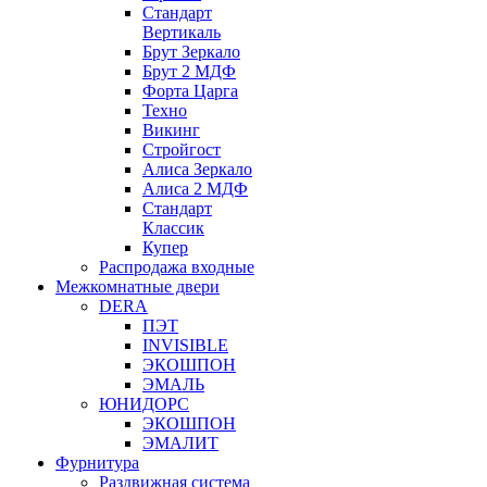
Стандарт
Вертикаль
Брут Зеркало
Брут 2 МДФ
Форта Царга
Техно
Викинг
Стройгост
Алиса Зеркало
Алиса 2 МДФ
Стандарт
Классик
Купер
Распродажа входные
Межкомнатные двери
DERA
ПЭТ
INVISIBLE
ЭКОШПОН
ЭМАЛЬ
ЮНИДОРС
ЭКОШПОН
ЭМАЛИТ
Фурнитура
Раздвижная система