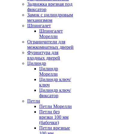
Задвижка врезная под
фиксатор
Замок с цилиндровым
механизмом
Шпингалет
Шпингалет
Морелли
Ограничители для
межкомнатных дверей
Фурнитура для
входных дверей
Цилиндр
Цилиндр
Морелли
Цилиндр ключ/
ключ
Цилиндр ключ/
фиксатор
Петли
Петли Морелли
Петли без
врезки 100 мм
(бабочки)
Петли врезные
100 мм