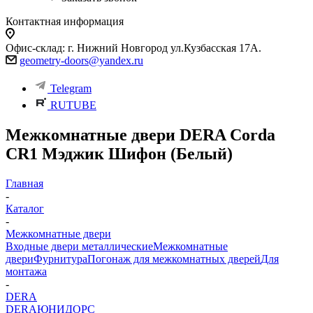
Контактная информация
Офис-склад: г. Нижний Новгород ул.Кузбасская 17А.
geometry-doors@yandex.ru
Telegram
RUTUBE
Межкомнатные двери DERA Corda
CR1 Мэджик Шифон (Белый)
Главная
-
Каталог
-
Межкомнатные двери
Входные двери металлические
Межкомнатные
двери
Фурнитура
Погонаж для межкомнатных дверей
Для
монтажа
-
DERA
DERA
ЮНИДОРС