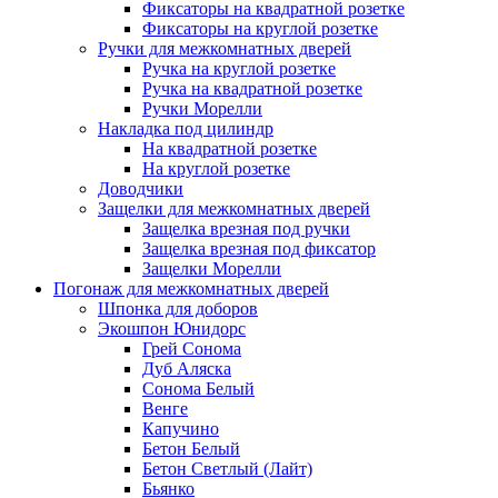
Фиксаторы на квадратной розетке
Фиксаторы на круглой розетке
Ручки для межкомнатных дверей
Ручка на круглой розетке
Ручка на квадратной розетке
Ручки Морелли
Накладка под цилиндр
На квадратной розетке
На круглой розетке
Доводчики
Защелки для межкомнатных дверей
Защелка врезная под ручки
Защелка врезная под фиксатор
Защелки Морелли
Погонаж для межкомнатных дверей
Шпонка для доборов
Экошпон Юнидорс
Грей Сонома
Дуб Аляска
Сонома Белый
Венге
Капучино
Бетон Белый
Бетон Светлый (Лайт)
Бьянко