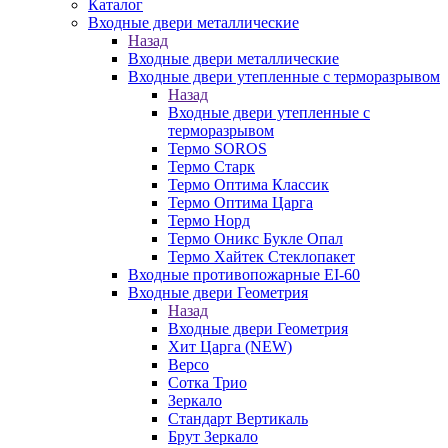
Каталог
Входные двери металлические
Назад
Входные двери металлические
Входные двери утепленные с терморазрывом
Назад
Входные двери утепленные с
терморазрывом
Термо SOROS
Термо Старк
Термо Оптима Классик
Термо Оптима Царга
Термо Норд
Термо Оникс Букле Опал
Термо Хайтек Стеклопакет
Входные противопожарные EI-60
Входные двери Геометрия
Назад
Входные двери Геометрия
Хит Царга (NEW)
Версо
Сотка Трио
Зеркало
Стандарт Вертикаль
Брут Зеркало