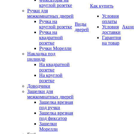
круглой розетке
Как купить
Ручки для
межкомнатных дверей
Условия
Ручка на
оплаты
Виды
круглой розетке
Условия
Акци
дверей
Ручка на
доставки
квадратной
Гарантия
розетке
на товар
Ручки Морелли
Накладка под
цилиндр
На квадратной
розетке
На круглой
розетке
Доводчики
Защелки для
межкомнатных дверей
Защелка врезная
под ручки
Защелка врезная
под фиксатор
Защелки
Морелли