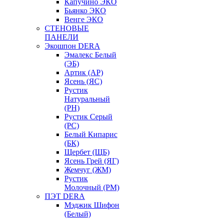
Капучино ЭКО
Бьянко ЭКО
Венге ЭКО
СТЕНОВЫЕ
ПАНЕЛИ
Экошпон DERA
Эмалекс Белый
(ЭБ)
Артик (АР)
Ясень (ЯС)
Рустик
Натуральный
(РН)
Рустик Серый
(РС)
Белый Кипарис
(БК)
Щербет (ЩБ)
Ясень Грей (ЯГ)
Жемчуг (ЖМ)
Рустик
Молочный (РМ)
ПЭТ DERA
Мэджик Шифон
(Белый)