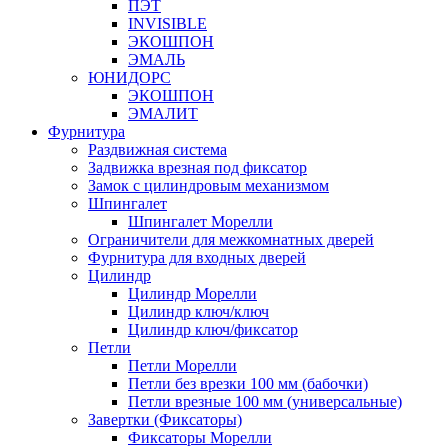
ПЭТ
INVISIBLE
ЭКОШПОН
ЭМАЛЬ
ЮНИДОРС
ЭКОШПОН
ЭМАЛИТ
Фурнитура
Раздвижная система
Задвижка врезная под фиксатор
Замок с цилиндровым механизмом
Шпингалет
Шпингалет Морелли
Ограничители для межкомнатных дверей
Фурнитура для входных дверей
Цилиндр
Цилиндр Морелли
Цилиндр ключ/ключ
Цилиндр ключ/фиксатор
Петли
Петли Морелли
Петли без врезки 100 мм (бабочки)
Петли врезные 100 мм (универсальные)
Завертки (Фиксаторы)
Фиксаторы Морелли