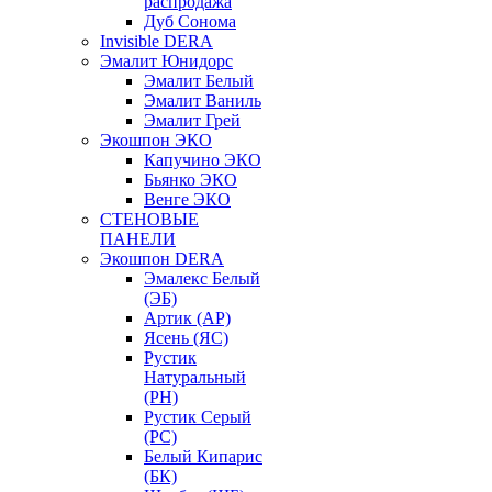
распродажа
Дуб Сонома
Invisible DERA
Эмалит Юнидорс
Эмалит Белый
Эмалит Ваниль
Эмалит Грей
Экошпон ЭКО
Капучино ЭКО
Бьянко ЭКО
Венге ЭКО
СТЕНОВЫЕ
ПАНЕЛИ
Экошпон DERA
Эмалекс Белый
(ЭБ)
Артик (АР)
Ясень (ЯС)
Рустик
Натуральный
(РН)
Рустик Серый
(РС)
Белый Кипарис
(БК)