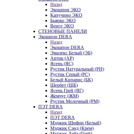
Назад
Экошпон ЭКО
Капучино ЭКО
Бьянко ЭКО
Венге ЭКО
СТЕНОВЫЕ ПАНЕЛИ
Экошпон DERA
Назад
Экошпон DERA
Эмалекс Белый (ЭБ)
Артик (АР)
Ясень (ЯС)
Рустик Натуральный (РН)
Рустик Серый (РС)
Белый Кипарис (БК)
Щербет (ЩБ)
Ясень Грей (ЯГ)
Жемчуг (ЖМ)
Рустик Молочный (РМ)
ПЭТ DERA
Назад
ПЭТ DERA
Мэджик Шифон (Белый)
Мэджик Сэнд (Крем)
Мэджик Лайт (Грей)