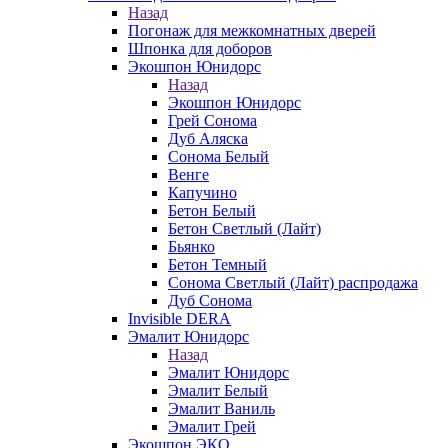
Назад
Погонаж для межкомнатных дверей
Шпонка для доборов
Экошпон Юнидорс
Назад
Экошпон Юнидорс
Грей Сонома
Дуб Аляска
Сонома Белый
Венге
Капучино
Бетон Белый
Бетон Светлый (Лайт)
Бьянко
Бетон Темный
Сонома Светлый (Лайт) распродажа
Дуб Сонома
Invisible DERA
Эмалит Юнидорс
Назад
Эмалит Юнидорс
Эмалит Белый
Эмалит Ваниль
Эмалит Грей
Экошпон ЭКО