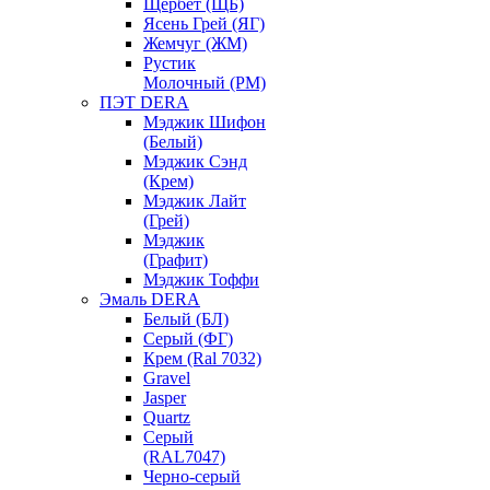
Щербет (ЩБ)
Ясень Грей (ЯГ)
Жемчуг (ЖМ)
Рустик
Молочный (РМ)
ПЭТ DERA
Мэджик Шифон
(Белый)
Мэджик Сэнд
(Крем)
Мэджик Лайт
(Грей)
Мэджик
(Графит)
Мэджик Тоффи
Эмаль DERA
Белый (БЛ)
Серый (ФГ)
Крем (Ral 7032)
Gravel
Jasper
Quartz
Серый
(RAL7047)
Черно-серый