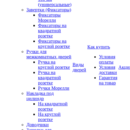
(универсальные)
Завертки (Фиксаторы)
Фиксаторы
Морелли
Фиксаторы на
квадратной
розетке
Фиксаторы на
круглой розетке
Как купить
Ручки для
межкомнатных дверей
Условия
Ручка на
оплаты
Виды
круглой розетке
Условия
Акци
дверей
Ручка на
доставки
квадратной
Гарантия
розетке
на товар
Ручки Морелли
Накладка под
цилиндр
На квадратной
розетке
На круглой
розетке
Доводчики
Защелки для