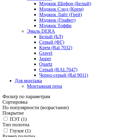
Мэджик Шифон (Белый)
Мэджик Сэнд (Крем)
Мэджик Лайт (Грей)
Мэджик (Графит)
Мэджик Тоффи
Эмаль DERA
Белый (БЛ)
Серый (ФГ)
Крем (Ral 7032)
Gravel
Jasper
Quartz
Серый (RAL7047)
Черно-серый (Ral 9011)
Для монтажа
Монтажная пена
Фильтр по параметрам
Сортировка
По популярности (возрастание)
Покрытие
ПЭТ (
1
)
Тип полотна
Глухое (
1
)
Размер полотна