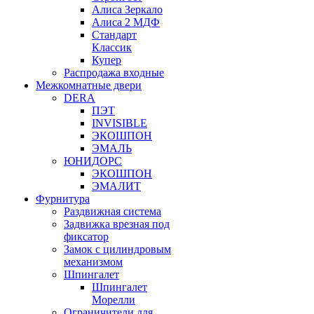
Алиса Зеркало
Алиса 2 МДФ
Стандарт
Классик
Купер
Распродажа входные
Межкомнатные двери
DERA
ПЭТ
INVISIBLE
ЭКОШПОН
ЭМАЛЬ
ЮНИДОРС
ЭКОШПОН
ЭМАЛИТ
Фурнитура
Раздвижная система
Задвижка врезная под
фиксатор
Замок с цилиндровым
механизмом
Шпингалет
Шпингалет
Морелли
Ограничители для