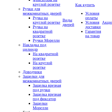
круглой розетке
Как купить
Ручки для
межкомнатных дверей
Условия
Ручка на
оплаты
Виды
круглой розетке
Условия
Акци
дверей
Ручка на
доставки
квадратной
Гарантия
розетке
на товар
Ручки Морелли
Накладка под
цилиндр
На квадратной
розетке
На круглой
розетке
Доводчики
Защелки для
межкомнатных дверей
Защелка врезная
под ручки
Защелка врезная
под фиксатор
Защелки
Морелли