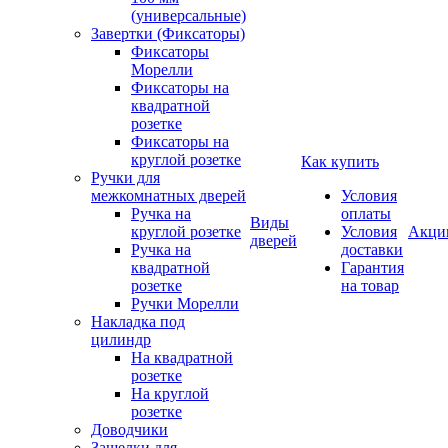
(универсальные)
Завертки (Фиксаторы)
Фиксаторы
Морелли
Фиксаторы на
квадратной
розетке
Фиксаторы на
круглой розетке
Как купить
Ручки для
межкомнатных дверей
Условия
Ручка на
оплаты
Виды
круглой розетке
Условия
Акци
дверей
Ручка на
доставки
квадратной
Гарантия
розетке
на товар
Ручки Морелли
Накладка под
цилиндр
На квадратной
розетке
На круглой
розетке
Доводчики
Защелки для