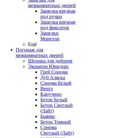
межкомнатных дверей
Защелка врезная
под ручки
Защелка врезная
под фиксатор
Защелки
Морелли
Ещё
Погонаж для
межкомнатных дверей
Шпонка для доборов
Экошпон Юнидорс
Грей Сонома
Дуб Аляска
Сонома Белый
Венге
Капучино
Бетон Белый
Бетон Светлый
(Лайт)
Бьянко
Бетон Темный
Сонома
Светлый (Лайт)