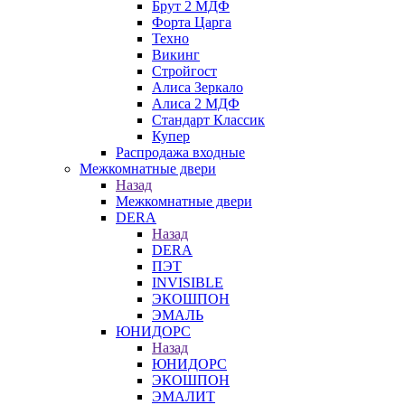
Брут 2 МДФ
Форта Царга
Техно
Викинг
Стройгост
Алиса Зеркало
Алиса 2 МДФ
Стандарт Классик
Купер
Распродажа входные
Межкомнатные двери
Назад
Межкомнатные двери
DERA
Назад
DERA
ПЭТ
INVISIBLE
ЭКОШПОН
ЭМАЛЬ
ЮНИДОРС
Назад
ЮНИДОРС
ЭКОШПОН
ЭМАЛИТ