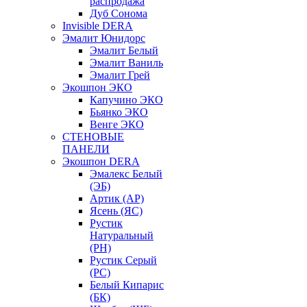
распродажа
Дуб Сонома
Invisible DERA
Эмалит Юнидорс
Эмалит Белый
Эмалит Ваниль
Эмалит Грей
Экошпон ЭКО
Капучино ЭКО
Бьянко ЭКО
Венге ЭКО
СТЕНОВЫЕ
ПАНЕЛИ
Экошпон DERA
Эмалекс Белый
(ЭБ)
Артик (АР)
Ясень (ЯС)
Рустик
Натуральный
(РН)
Рустик Серый
(РС)
Белый Кипарис
(БК)