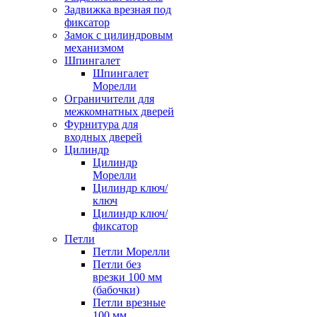
Задвижка врезная под
фиксатор
Замок с цилиндровым
механизмом
Шпингалет
Шпингалет
Морелли
Ограничители для
межкомнатных дверей
Фурнитура для
входных дверей
Цилиндр
Цилиндр
Морелли
Цилиндр ключ/
ключ
Цилиндр ключ/
фиксатор
Петли
Петли Морелли
Петли без
врезки 100 мм
(бабочки)
Петли врезные
100 мм