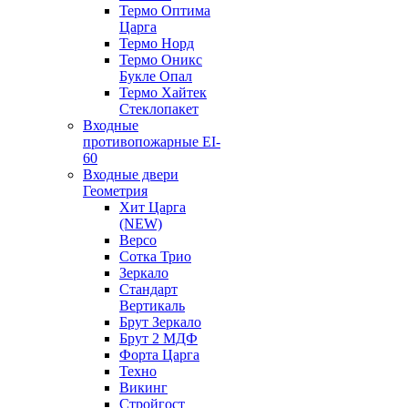
Термо Оптима
Царга
Термо Норд
Термо Оникс
Букле Опал
Термо Хайтек
Стеклопакет
Входные
противопожарные EI-
60
Входные двери
Геометрия
Хит Царга
(NEW)
Версо
Сотка Трио
Зеркало
Стандарт
Вертикаль
Брут Зеркало
Брут 2 МДФ
Форта Царга
Техно
Викинг
Стройгост