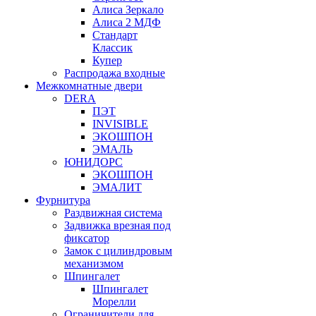
Алиса Зеркало
Алиса 2 МДФ
Стандарт
Классик
Купер
Распродажа входные
Межкомнатные двери
DERA
ПЭТ
INVISIBLE
ЭКОШПОН
ЭМАЛЬ
ЮНИДОРС
ЭКОШПОН
ЭМАЛИТ
Фурнитура
Раздвижная система
Задвижка врезная под
фиксатор
Замок с цилиндровым
механизмом
Шпингалет
Шпингалет
Морелли
Ограничители для