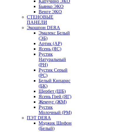
Капучино ЭКО
Бьянко ЭКО
Венге ЭКО
СТЕНОВЫЕ
ПАНЕЛИ
Экошпон DERA
Эмалекс Белый
(ЭБ)
Артик (АР)
Ясень (ЯС)
Рустик
Натуральный
(РН)
Рустик Серый
(РС)
Белый Кипарис
(БК)
Щербет (ЩБ)
Ясень Грей (ЯГ)
Жемчуг (ЖМ)
Рустик
Молочный (РМ)
ПЭТ DERA
Мэджик Шифон
(Белый)