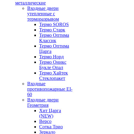
металлические
Входные двери
утепленные с
терморазрывом
Термо SOROS
Термо Старк
Термо Оптима
Классик
Термо Оптима
Царга
Термо Норд
Термо Оникс
Букле Опал
Термо Хайтек
Стеклопакет
Входные
противопожарные EI-
60
Входные двери
Геометрия
Хит Царга
(NEW)
Версо
Сотка Трио
Зеркало