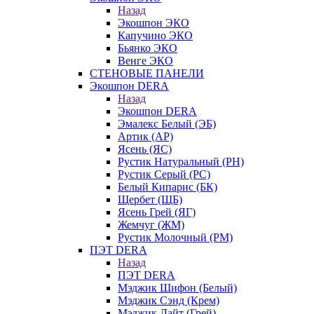
Назад
Экошпон ЭКО
Капучино ЭКО
Бьянко ЭКО
Венге ЭКО
СТЕНОВЫЕ ПАНЕЛИ
Экошпон DERA
Назад
Экошпон DERA
Эмалекс Белый (ЭБ)
Артик (АР)
Ясень (ЯС)
Рустик Натуральный (РН)
Рустик Серый (РС)
Белый Кипарис (БК)
Щербет (ЩБ)
Ясень Грей (ЯГ)
Жемчуг (ЖМ)
Рустик Молочный (РМ)
ПЭТ DERA
Назад
ПЭТ DERA
Мэджик Шифон (Белый)
Мэджик Сэнд (Крем)
Мэджик Лайт (Грей)