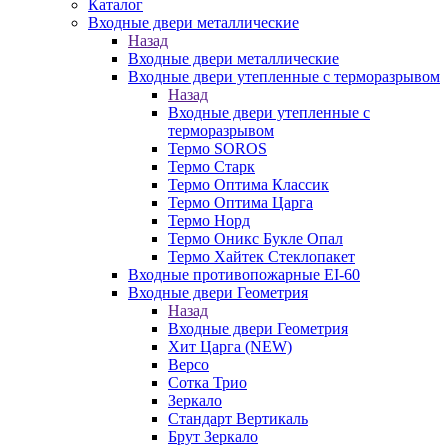
Каталог
Входные двери металлические
Назад
Входные двери металлические
Входные двери утепленные с терморазрывом
Назад
Входные двери утепленные с
терморазрывом
Термо SOROS
Термо Старк
Термо Оптима Классик
Термо Оптима Царга
Термо Норд
Термо Оникс Букле Опал
Термо Хайтек Стеклопакет
Входные противопожарные EI-60
Входные двери Геометрия
Назад
Входные двери Геометрия
Хит Царга (NEW)
Версо
Сотка Трио
Зеркало
Стандарт Вертикаль
Брут Зеркало