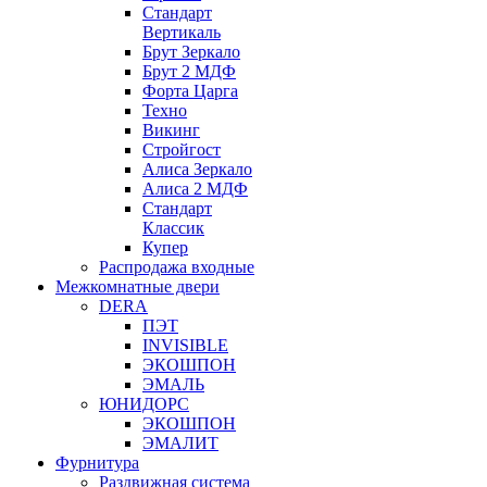
Стандарт
Вертикаль
Брут Зеркало
Брут 2 МДФ
Форта Царга
Техно
Викинг
Стройгост
Алиса Зеркало
Алиса 2 МДФ
Стандарт
Классик
Купер
Распродажа входные
Межкомнатные двери
DERA
ПЭТ
INVISIBLE
ЭКОШПОН
ЭМАЛЬ
ЮНИДОРС
ЭКОШПОН
ЭМАЛИТ
Фурнитура
Раздвижная система