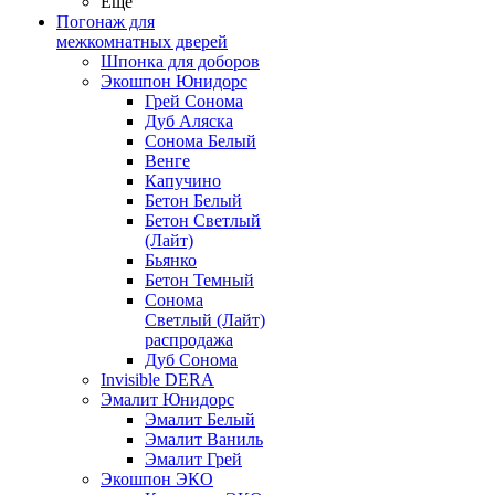
Ещё
Погонаж для
межкомнатных дверей
Шпонка для доборов
Экошпон Юнидорс
Грей Сонома
Дуб Аляска
Сонома Белый
Венге
Капучино
Бетон Белый
Бетон Светлый
(Лайт)
Бьянко
Бетон Темный
Сонома
Светлый (Лайт)
распродажа
Дуб Сонома
Invisible DERA
Эмалит Юнидорс
Эмалит Белый
Эмалит Ваниль
Эмалит Грей
Экошпон ЭКО