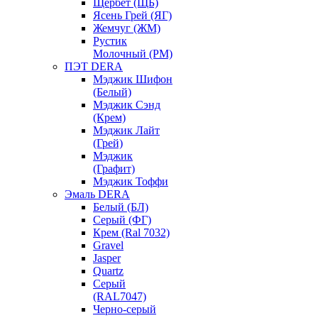
Щербет (ЩБ)
Ясень Грей (ЯГ)
Жемчуг (ЖМ)
Рустик
Молочный (РМ)
ПЭТ DERA
Мэджик Шифон
(Белый)
Мэджик Сэнд
(Крем)
Мэджик Лайт
(Грей)
Мэджик
(Графит)
Мэджик Тоффи
Эмаль DERA
Белый (БЛ)
Серый (ФГ)
Крем (Ral 7032)
Gravel
Jasper
Quartz
Серый
(RAL7047)
Черно-серый