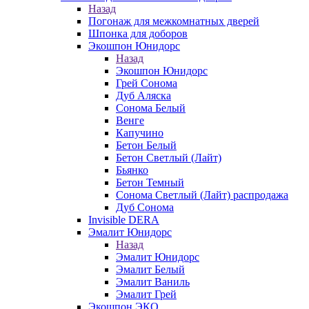
Назад
Погонаж для межкомнатных дверей
Шпонка для доборов
Экошпон Юнидорс
Назад
Экошпон Юнидорс
Грей Сонома
Дуб Аляска
Сонома Белый
Венге
Капучино
Бетон Белый
Бетон Светлый (Лайт)
Бьянко
Бетон Темный
Сонома Светлый (Лайт) распродажа
Дуб Сонома
Invisible DERA
Эмалит Юнидорс
Назад
Эмалит Юнидорс
Эмалит Белый
Эмалит Ваниль
Эмалит Грей
Экошпон ЭКО