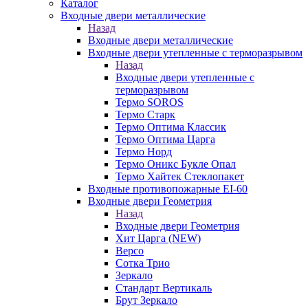
Каталог
Входные двери металлические
Назад
Входные двери металлические
Входные двери утепленные с терморазрывом
Назад
Входные двери утепленные с
терморазрывом
Термо SOROS
Термо Старк
Термо Оптима Классик
Термо Оптима Царга
Термо Норд
Термо Оникс Букле Опал
Термо Хайтек Стеклопакет
Входные противопожарные EI-60
Входные двери Геометрия
Назад
Входные двери Геометрия
Хит Царга (NEW)
Версо
Сотка Трио
Зеркало
Стандарт Вертикаль
Брут Зеркало