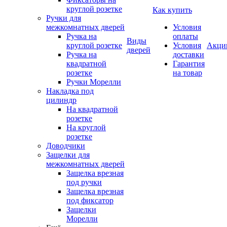
круглой розетке
Как купить
Ручки для
межкомнатных дверей
Условия
Ручка на
оплаты
Виды
круглой розетке
Условия
Акци
дверей
Ручка на
доставки
квадратной
Гарантия
розетке
на товар
Ручки Морелли
Накладка под
цилиндр
На квадратной
розетке
На круглой
розетке
Доводчики
Защелки для
межкомнатных дверей
Защелка врезная
под ручки
Защелка врезная
под фиксатор
Защелки
Морелли