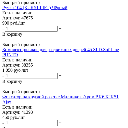
Быстрый просмотр
Ручка 104 (K.JK51.LIFT) Чёрный
Есть в наличии
Артикул: 47675
900
руб.
/шт
-
+
В корзину
Быстрый просмотр
Комплект роликов для раздвижных дверей 45 SLD.SoftLine
PUNTO
Есть в наличии
Артикул: 38355
1 050
руб.
/шт
-
+
В корзину
Быстрый просмотр
Фиксатор на круглой розетке Мат.никель/хром BK6 KJK51
Ajax
Есть в наличии
Артикул: 41393
450
руб.
/шт
-
+