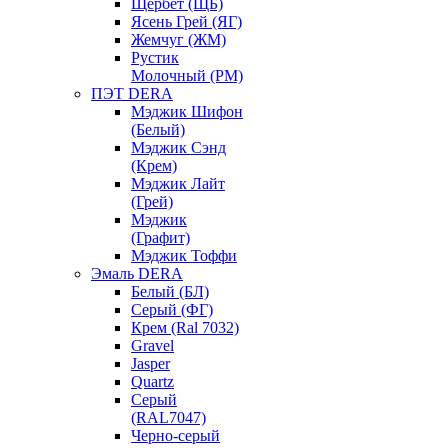
Щербет (ЩБ)
Ясень Грей (ЯГ)
Жемчуг (ЖМ)
Рустик
Молочный (РМ)
ПЭТ DERA
Мэджик Шифон
(Белый)
Мэджик Сэнд
(Крем)
Мэджик Лайт
(Грей)
Мэджик
(Графит)
Мэджик Тоффи
Эмаль DERA
Белый (БЛ)
Серый (ФГ)
Крем (Ral 7032)
Gravel
Jasper
Quartz
Серый
(RAL7047)
Черно-серый