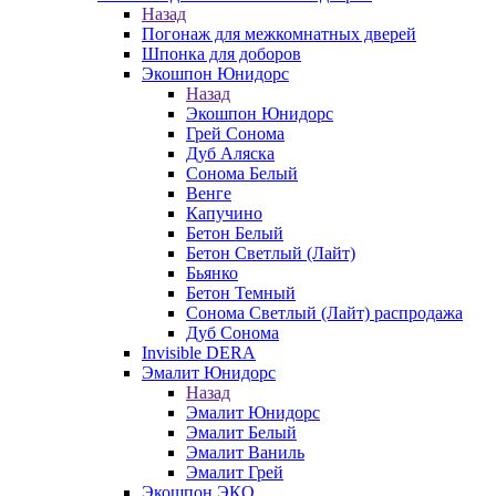
Назад
Погонаж для межкомнатных дверей
Шпонка для доборов
Экошпон Юнидорс
Назад
Экошпон Юнидорс
Грей Сонома
Дуб Аляска
Сонома Белый
Венге
Капучино
Бетон Белый
Бетон Светлый (Лайт)
Бьянко
Бетон Темный
Сонома Светлый (Лайт) распродажа
Дуб Сонома
Invisible DERA
Эмалит Юнидорс
Назад
Эмалит Юнидорс
Эмалит Белый
Эмалит Ваниль
Эмалит Грей
Экошпон ЭКО