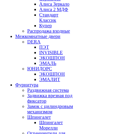
Алиса Зеркало
Алиса 2 МДФ
Стандарт
Классик
Купер
Распродажа входные
Межкомнатные двери
DERA
ПЭТ
INVISIBLE
ЭКОШПОН
ЭМАЛЬ
ЮНИДОРС
ЭКОШПОН
ЭМАЛИТ
Фурнитура
Раздвижная система
Задвижка врезная под
фиксатор
Замок с цилиндровым
механизмом
Шпингалет
Шпингалет
Морелли
Ограничители для