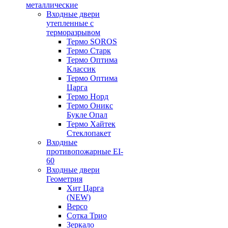
металлические
Входные двери
утепленные с
терморазрывом
Термо SOROS
Термо Старк
Термо Оптима
Классик
Термо Оптима
Царга
Термо Норд
Термо Оникс
Букле Опал
Термо Хайтек
Стеклопакет
Входные
противопожарные EI-
60
Входные двери
Геометрия
Хит Царга
(NEW)
Версо
Сотка Трио
Зеркало