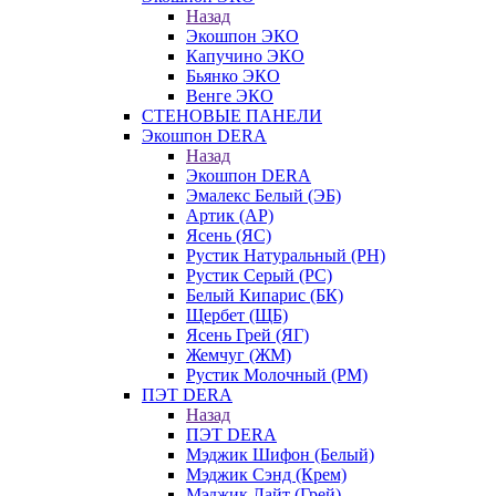
Назад
Экошпон ЭКО
Капучино ЭКО
Бьянко ЭКО
Венге ЭКО
СТЕНОВЫЕ ПАНЕЛИ
Экошпон DERA
Назад
Экошпон DERA
Эмалекс Белый (ЭБ)
Артик (АР)
Ясень (ЯС)
Рустик Натуральный (РН)
Рустик Серый (РС)
Белый Кипарис (БК)
Щербет (ЩБ)
Ясень Грей (ЯГ)
Жемчуг (ЖМ)
Рустик Молочный (РМ)
ПЭТ DERA
Назад
ПЭТ DERA
Мэджик Шифон (Белый)
Мэджик Сэнд (Крем)
Мэджик Лайт (Грей)