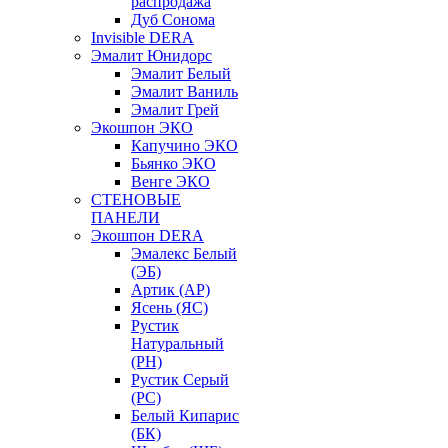
распродажа
Дуб Сонома
Invisible DERA
Эмалит Юнидорс
Эмалит Белый
Эмалит Ваниль
Эмалит Грей
Экошпон ЭКО
Капучино ЭКО
Бьянко ЭКО
Венге ЭКО
СТЕНОВЫЕ
ПАНЕЛИ
Экошпон DERA
Эмалекс Белый
(ЭБ)
Артик (АР)
Ясень (ЯС)
Рустик
Натуральный
(РН)
Рустик Серый
(РС)
Белый Кипарис
(БК)