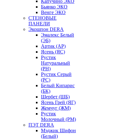
Капучино ЭКО
Бьянко ЭКО
Венге ЭКО
СТЕНОВЫЕ
ПАНЕЛИ
Экошпон DERA
Эмалекс Белый
(ЭБ)
Артик (АР)
Ясень (ЯС)
Рустик
Натуральный
(РН)
Рустик Серый
(РС)
Белый Кипарис
(БК)
Щербет (ЩБ)
Ясень Грей (ЯГ)
Жемчуг (ЖМ)
Рустик
Молочный (РМ)
ПЭТ DERA
Мэджик Шифон
(Белый)