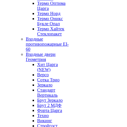
Термо Оптима
Царга
Термо Норд
Термо Оникс
Букле Опал
Термо Хайтек
Стеклопакет
Входные
противопожарные EI-
60
Входные двери
Геометрия
Хит Царга
(NEW)
Версо
Сотка Трио
Зеркало
Стандарт
Вертикаль
Брут Зеркало
Брут 2 МДФ
Форта Царга
Техно
Викинг
Стройгост