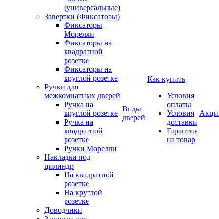
(универсальные)
Завертки (Фиксаторы)
Фиксаторы
Морелли
Фиксаторы на
квадратной
розетке
Фиксаторы на
круглой розетке
Как купить
Ручки для
межкомнатных дверей
Условия
Ручка на
оплаты
Виды
круглой розетке
Условия
Акци
дверей
Ручка на
доставки
квадратной
Гарантия
розетке
на товар
Ручки Морелли
Накладка под
цилиндр
На квадратной
розетке
На круглой
розетке
Доводчики
Защелки для