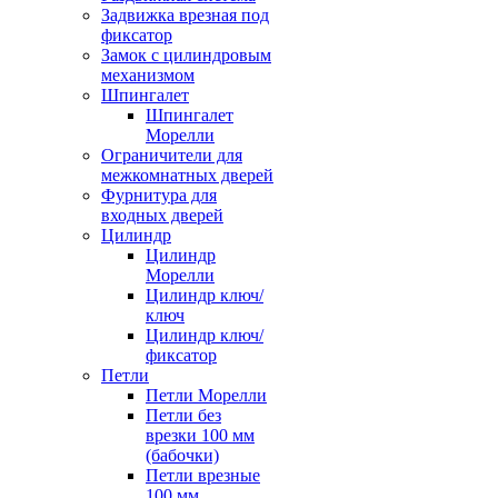
Задвижка врезная под
фиксатор
Замок с цилиндровым
механизмом
Шпингалет
Шпингалет
Морелли
Ограничители для
межкомнатных дверей
Фурнитура для
входных дверей
Цилиндр
Цилиндр
Морелли
Цилиндр ключ/
ключ
Цилиндр ключ/
фиксатор
Петли
Петли Морелли
Петли без
врезки 100 мм
(бабочки)
Петли врезные
100 мм