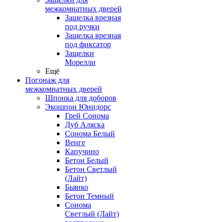
межкомнатных дверей
Защелка врезная
под ручки
Защелка врезная
под фиксатор
Защелки
Морелли
Ещё
Погонаж для
межкомнатных дверей
Шпонка для доборов
Экошпон Юнидорс
Грей Сонома
Дуб Аляска
Сонома Белый
Венге
Капучино
Бетон Белый
Бетон Светлый
(Лайт)
Бьянко
Бетон Темный
Сонома
Светлый (Лайт)