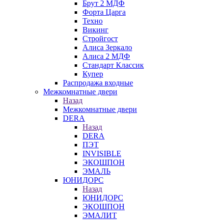
Брут 2 МДФ
Форта Царга
Техно
Викинг
Стройгост
Алиса Зеркало
Алиса 2 МДФ
Стандарт Классик
Купер
Распродажа входные
Межкомнатные двери
Назад
Межкомнатные двери
DERA
Назад
DERA
ПЭТ
INVISIBLE
ЭКОШПОН
ЭМАЛЬ
ЮНИДОРС
Назад
ЮНИДОРС
ЭКОШПОН
ЭМАЛИТ