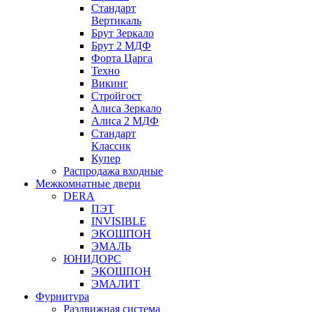
Стандарт
Вертикаль
Брут Зеркало
Брут 2 МДФ
Форта Царга
Техно
Викинг
Стройгост
Алиса Зеркало
Алиса 2 МДФ
Стандарт
Классик
Купер
Распродажа входные
Межкомнатные двери
DERA
ПЭТ
INVISIBLE
ЭКОШПОН
ЭМАЛЬ
ЮНИДОРС
ЭКОШПОН
ЭМАЛИТ
Фурнитура
Раздвижная система