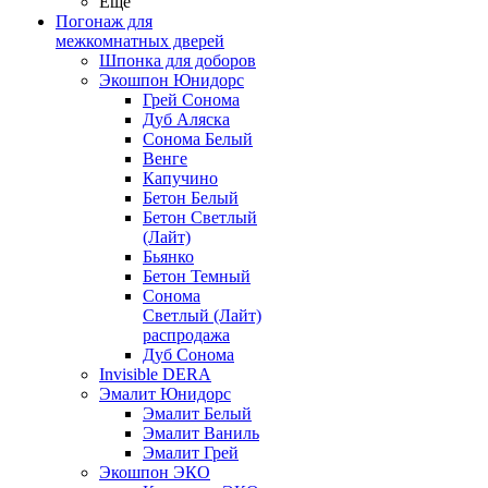
Ещё
Погонаж для
межкомнатных дверей
Шпонка для доборов
Экошпон Юнидорс
Грей Сонома
Дуб Аляска
Сонома Белый
Венге
Капучино
Бетон Белый
Бетон Светлый
(Лайт)
Бьянко
Бетон Темный
Сонома
Светлый (Лайт)
распродажа
Дуб Сонома
Invisible DERA
Эмалит Юнидорс
Эмалит Белый
Эмалит Ваниль
Эмалит Грей
Экошпон ЭКО